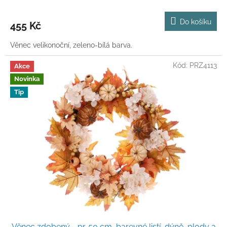
Do košíku
455 Kč
Věnec velikonoční, zeleno-bílá barva.
Kód:
PRZ4113
Akce
Novinka
Tip
Věnec zdobený - pr. 50 cm, barevné listí, dýně, plody a