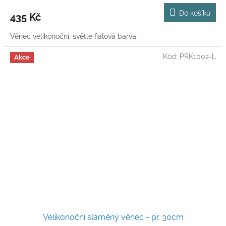
produktu
Do košíku
435 Kč
je
5,0
Věnec velikonoční, světle fialová barva.
z
5
hvězdiček.
Kód:
PRK1002-L
Akce
Velikonoční slaměný věnec - pr. 30cm