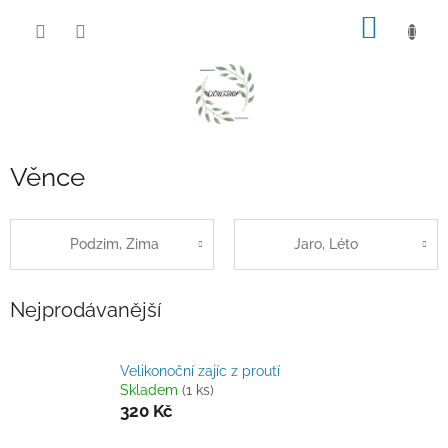
Přejít
NÁKUP
na
obsah
KOŠÍK
Věnce
Podzim, Zima
Jaro, Léto
Nejprodávanější
Velikonoční zajíc z proutí
Skladem
(1 ks)
320 Kč