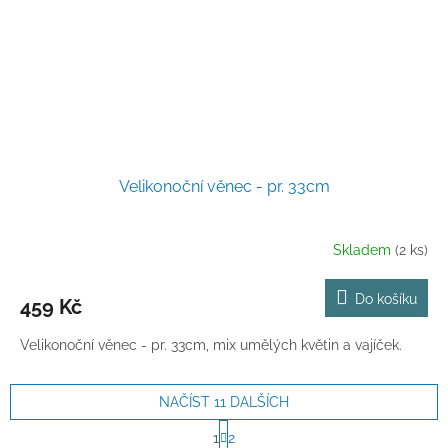
Velikonoční věnec - pr. 33cm
Skladem
(2 ks)
Do košíku
459 Kč
Velikonoční věnec - pr. 33cm, mix umělých květin a vajíček.
NAČÍST 11 DALŠÍCH
S
1
2
t