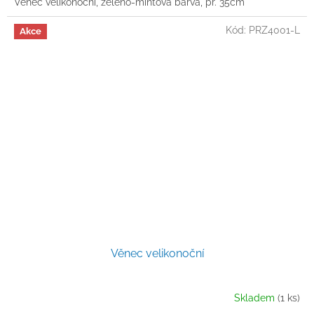
Věnec velikonoční, zeleno-mintová barva, pr. 35cm
Kód:
PRZ4001-L
Akce
Věnec velikonoční
Skladem
(1 ks)
Průměrné
hodnocení