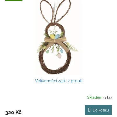
ý
u
p
k
i
t
s
ů
p
r
o
d
u
k
t
ů
Velikonoční zajíc z proutí
Skladem
(1 ks)
Do košíku
320 Kč