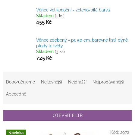
Věnec velikonoční - zeleno-bílá barva
Skladem
(1 ks)
455 Kč
Věnec zdobený - pr. 50 cm, barevné listí, dýně,
plody a květy
Skladem
(3 ks)
725 Kč
Ř
a
Doporučujeme
Nejlevnější
Nejdražší
Nejprodávanější
z
e
Abecedně
n
í
p
OTEVŘÍT FILTR
r
o
V
Kód:
2972
Novinka
d