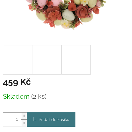
459 Kč
Měrná
Skladem
(2 ks)
cena:
Přidat do košíku