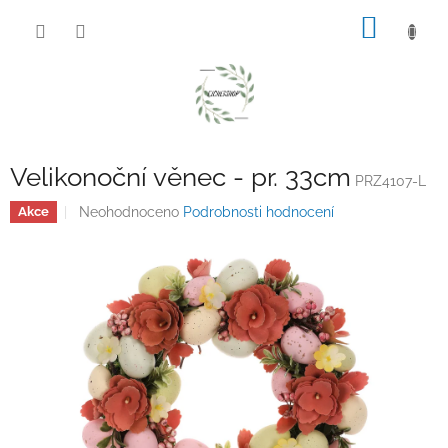
Přejít
NÁKUP
na
obsah
KOŠÍK
Velikonoční věnec - pr. 33cm
PRZ4107-L
Průměrné
Neohodnoceno
Podrobnosti hodnocení
Akce
hodnocení
produktu
je
0,0
z
5
hvězdiček.