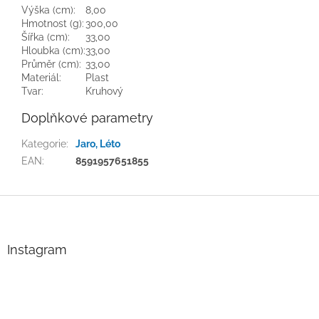
Výška (cm):
8,00
Hmotnost (g):
300,00
Šířka (cm):
33,00
Hloubka (cm):
33,00
Průměr (cm):
33,00
Materiál:
Plast
Tvar:
Kruhový
Doplňkové parametry
Kategorie
:
Jaro, Léto
EAN
:
8591957651855
Z
á
p
a
Instagram
t
í