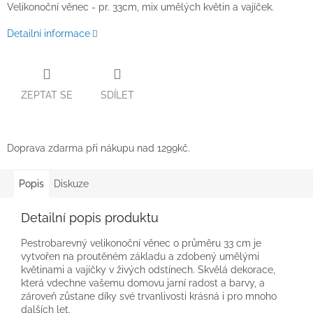
Velikonoční věnec - pr. 33cm, mix umělých květin a vajíček.
Detailní informace
ZEPTAT SE
SDÍLET
Doprava zdarma při nákupu nad 1299kč.
Popis
Diskuze
Detailní popis produktu
Pestrobarevný velikonoční věnec o průměru 33 cm je
vytvořen na proutěném základu a zdobený umělými
květinami a vajíčky v živých odstínech. Skvělá dekorace,
která vdechne vašemu domovu jarní radost a barvy, a
zároveň zůstane díky své trvanlivosti krásná i pro mnoho
dalších let.