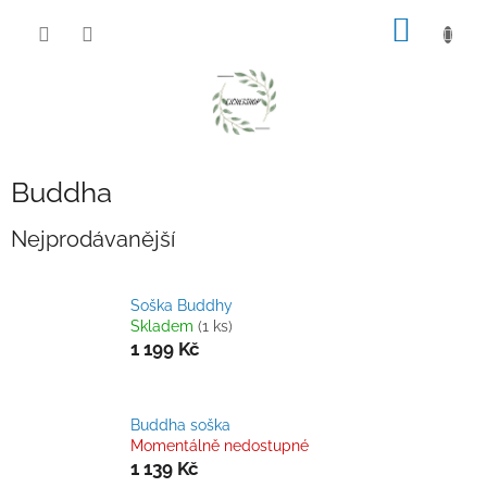
Přejít
NÁKUP
na
obsah
KOŠÍK
Buddha
Nejprodávanější
Soška Buddhy
Skladem
(1 ks)
1 199 Kč
Buddha soška
Momentálně nedostupné
1 139 Kč