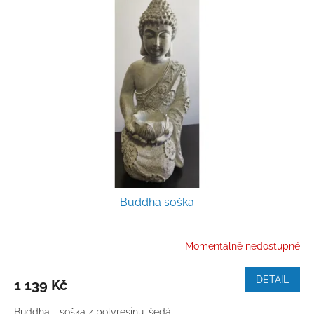
Buddha soška
Momentálně nedostupné
DETAIL
1 139 Kč
Buddha - soška z polyresinu, šedá