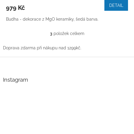
DETAIL
979 Kč
Budha - dekorace z MgO keramiky, šedá barva.
3
položek celkem
O
v
l
Doprava zdarma při nákupu nad 1299kč.
á
d
Z
a
á
c
p
í
a
Instagram
p
t
r
í
v
k
y
v
ý
p
i
s