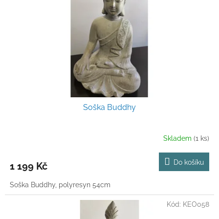
p
r
o
d
u
k
t
ů
Soška Buddhy
Skladem
(1 ks)
Do košíku
1 199 Kč
Soška Buddhy, polyresyn 54cm
Kód:
KEO058