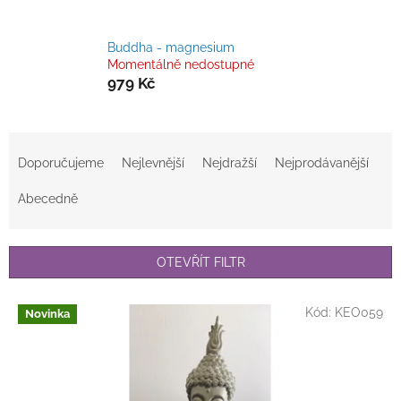
Buddha - magnesium
Momentálně nedostupné
979 Kč
Ř
a
Doporučujeme
Nejlevnější
Nejdražší
Nejprodávanější
z
e
Abecedně
n
í
p
OTEVŘÍT FILTR
r
o
V
Kód:
KEO059
Novinka
d
ý
u
p
k
i
t
s
ů