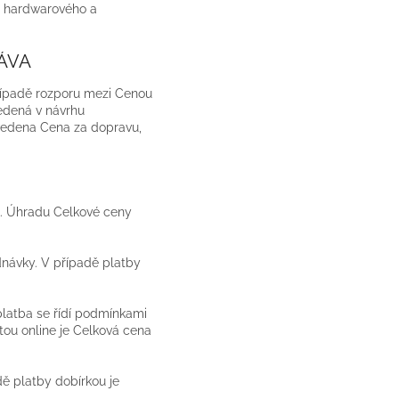
u hardwarového a
RÁVA
řípadě rozporu mezi Cenou
edená v návrhu
vedena Cena za dopravu,
. Úhradu Celkové ceny
návky. V případě platby
platba se řídí podmínkami
tou online je Celková cena
dě platby dobírkou je