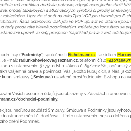
ebitele má například dodávka potravin, nápojů nebo jiného zboží bě
eli, prodej tabákových a alkoholických výrobků či prodej uměleckých
 zohledněna. Upravte si opět na míru.
Tyto VOP jsou hlavně pro E-sho
ebitelům. Řada ustanovení však jde ve VOP upravit ve vztahu k podni
okud tedy prodáváte hlavně podnikatelům, můžete po konzultaci se s
tanovení upravit ve svůj prospěch (například práva z vad, odstoupen
podmínky (“
Podmínky
”) společnosti
Eichelmann.cz
, se sídlem
Marxov
,
,
e
-mail:
radunkahevierova@seznam.cz,
telefonní číslo
+420728567
souladu s ustanovením § 1751 odst. 1 zákona č. 89/2012 Sb., občanský 
ník
“) vzájemná práva a povinnosti Vás, jakožto kupujících, a Nás, jakož
ě kupní smlouvy („
Smlouva
“) uzavřené prostřednictvím E-shopu na 
ování Vašich osobních údajů jsou obsaženy v Zásadách zpracování o
mann.cz/obchodni-podminky
.
k jsou nedílnou součástí Smlouvy. Smlouva a Podmínky jsou vyhoto
nostranně měnit či doplňovat. Tímto ustanovením nejsou dotčena pr
zího znění Podmínek.