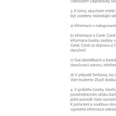
Odesláním Objednávky souh
3. K tomu, abychom mohli S
být uvedeny následující úd
a) Informace o nakupovaném
b) Informace o Ceně, Ceně
informace budou zadány v 
Ceně, Ceně za dopravu a 
doručení;
c) Své identifikační a kont
doručovací adresu, telefon
d) V případě Smlouvy, na 
Vám budeme Zboží dodáva
4. V průběhu tvorby návrhu
prostřednictvím stisku tlač
ještě potvrdit Vaše sezná
K potvrzení a souhlasu slou
vyplněné informace odesl