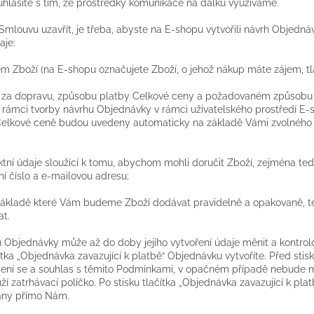
lasíte s tím, že prostředky komunikace na dálku využíváme.
mlouvu uzavřít, je třeba, abyste na E-shopu vytvořili návrh Objedná
aje:
 Zboží (na E-shopu označujete Zboží, o jehož nákup máte zájem, tlač
 za dopravu, způsobu platby Celkové ceny a požadovaném způsobu d
rámci tvorby návrhu Objednávky v rámci uživatelského prostředí E-
Celkové ceně budou uvedeny automaticky na základě Vámi zvolného 
aktní údaje sloužící k tomu, abychom mohli doručit Zboží, zejména ted
ní číslo a e-mailovou adresu;
základě které Vám budeme Zboží dodávat pravidelně a opakovaně, též
t.
 Objednávky může až do doby jejího vytvoření údaje měnit a kontrolo
ítka „Objednávka zavazující k platbě“ Objednávku vytvoříte. Před stis
mení se a souhlas s těmito Podmínkami, v opačném případě nebude m
ží zatrhávací políčko. Po stisku tlačítka „Objednávka zavazující k pl
ány přímo Nám.