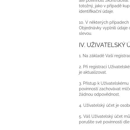
ale povinnost zkontrolovat
totožný, jako v případě ku
identifikační údaje.
10. V některých případech 
Objednávky vyplnili údaje
slevou.
IV. UŽIVATELSKÝ 
1. Na základě Vaší registr
2. Při registraci Uživatel
je aktualizovat.
3. Přístup k Uživatelském
povinností zachovávat mlče
žádnou odpovědnost.
4. Uživatelský účet je osob
5. Váš Uživatelský účet můž
porušíte své povinnosti dl