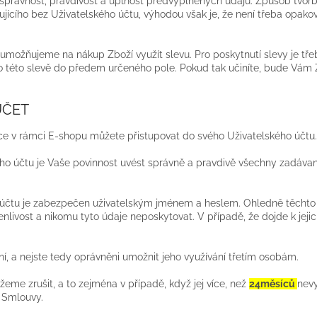
 správnost, pravdivost a úplnost předvyplněných údajů. Způsob tvor
pujícího bez Uživatelského účtu, výhodou však je, že není třeba opak
umožňujeme na nákup Zboží využít slevu. Pro poskytnutí slevy je tře
 o této slevě do předem určeného pole. Pokud tak učiníte, bude Vám
ÚČET
ace v rámci E-shopu můžete přistupovat do svého Uživatelského účtu.
ského účtu je Vaše povinnost uvést správně a pravdivě všechny zadáv
u účtu je zabezpečen uživatelským jménem a heslem. Ohledně těchto 
nlivost a nikomu tyto údaje neposkytovat. V případě, že dojde k jeji
ní, a nejste tedy oprávněni umožnit jeho využívání třetím osobám.
eme zrušit, a to zejména v případě, když jej více, než
24měsíců
nevy
e Smlouvy.