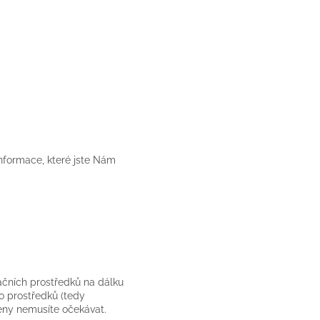
nformace, které jste Nám
ačních prostředků na dálku
to prostředků (tedy
eny nemusíte očekávat.