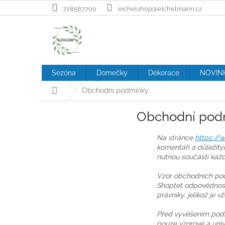
Přejít
728567700
eichelshop@eichelmann.cz
na
obsah
Sezóna
Domečky
Dekorace
NOVIN
Domů
Obchodní podmínky
Obchodní pod
Na stránce
https://
komentáři a důležitý
nutnou součástí kaž
Vzor obchodních pod
Shoptet odpovědnost
právníky, jelikož je
Před vyvěšením podm
pouze vzorové a univ