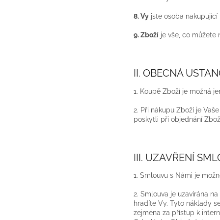
8. Vy
jste osoba nakupující
9. Zboží
je vše, co můžete 
II. OBECNÁ USTA
1. Koupě Zboží je možná j
2. Při nákupu Zboží je Va
poskytli při objednání Zbo
III. UZAVŘENÍ SM
1. Smlouvu s Námi je možn
2. Smlouva je uzavírána na
hradíte Vy. Tyto náklady se
zejména za přístup k inte