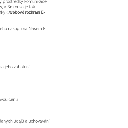
žity prostředky komunikace
s, a Smlouva je tak
ky („
webové rozhraní E-
ašeho nákupu na Našem E-
za jeho zabalení;
ovou cenu;
adaných údajů a uchovávání