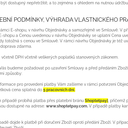
í být dostupný nepřetržitě, a to zejména s ohledem na nutnou údržb
TEBNÍ PODMÍNKY, VÝHRADA VLASTNICKÉHO P
 rámci E-shopu, v návrhu Objednávky a samozřejmě ve Smlouvě. V p
 E-shopu a Cenou uvedenou v návrhu Objednávky se uplatní Cena uv
dy totožná s cenou ve Smlouvě. V rámci návrhu Objednávky je též u
 doprava zdarma.
a včetně DPH včetně veškerých poplatků stanovených zákonem.
o Vás budeme požadovat po uzavření Smlouvy a před předáním Zboží
ími
způsoby:
formace pro provedení platby Vám zašleme v rámci potvrzení Objed
lková cena splatná do
5 pracovních dní.
m případě probíhá platba přes platební bránu
Shoptetpay]
, přičemž 
 jsou dostupné na adrese:
www.shoptetpay.com.
V případě platby kar
adě dojde k platbě při doručení Zboží oproti předání Zboží. V přípa
řevzetí Zboží.