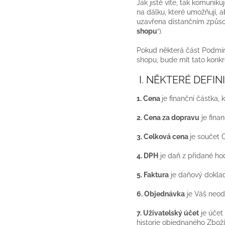
Jak jistě víte, tak komunik
na dálku, které umožňují, 
uzavřena distančním způsob
shopu
“).
Pokud některá část Podmín
shopu, bude mít tato konk
I. NĚKTERÉ DEFIN
1. Cena
je finanční částka, 
2. Cena za dopravu
je fina
3. Celková cena
je součet 
4. DPH
je daň z přidané ho
5. Faktura
je daňový doklad
6. Objednávka
je Váš neod
7. Uživatelský účet
je účet
historie objednaného Zbož