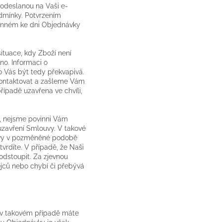
odeslanou na Vaši e-
dmínky. Potvrzením
činném ke dni Objednávky
tuace, kdy Zboží není
no. Informaci o
Vás být tedy překvapivá.
kontaktovat a zašleme Vám
padě uzavřena ve chvíli,
, nejsme povinni Vám
 uzavření Smlouvy. V takové
uvy v pozměněné podobě
vrdíte. V případě, že Naši
odstoupit. Za zjevnou
jců nebo chybí či přebývá
I v takovém případě máte