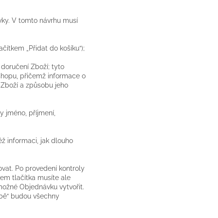
vky. V tomto návrhu musí
ítkem „Přidat do košíku“);
oručení Zboží; tyto
shopu, přičemž informace o
Zboží a způsobu jeho
y jméno, příjmení,
 informaci, jak dlouho
vat. Po provedení kontroly
kem tlačítka musíte ale
ožné Objednávku vytvořit.
atbě“ budou všechny