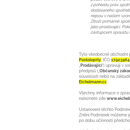
z pohledu práv spotř
dodávaného spotřebit
nejsou v našem vzoru
Zboží primárně spotř
jako prodávající. P
zástupcem spoustu us
Tyto všeobecné obchodní 
Postoloprty
, IČO
17923964
„
Prodávající
”) upravují v 
předpisů („
Občanský záko
souvislosti nebo na základ
Eichelmann.cz
Všechny informace o zprac
naleznete zde
www.eichel
Ustanovení těchto Podmíne
Znění Podmínek můžeme jed
po dobu účinnosti předcho