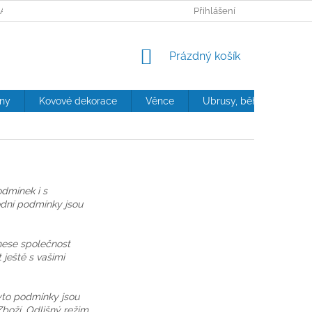
ANY OSOBNÍCH ÚDAJŮ
Přihlášení
NÁKUPNÍ
Prázdný košík
KOŠÍK
iny
Kovové dekorace
Věnce
Ubrusy, běhouny, polštá
dmínek i s
odní podmínky jsou
nese společnost
ještě s vašimi
yto podmínky jsou
Zboží. Odlišný režim