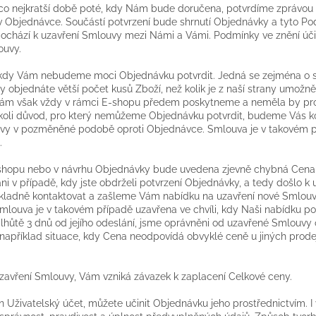
co nejkratší době poté, kdy Nám bude doručena, potvrdíme zprávou 
 Objednávce. Součástí potvrzení bude shrnutí Objednávky a tyto Po
dochází k uzavření Smlouvy mezi Námi a Vámi. Podmínky ve znění ú
ouvy.
, kdy Vám nebudeme moci Objednávku potvrdit. Jedná se zejména o si
 objednáte větší počet kusů Zboží, než kolik je z naší strany umožně
ám však vždy v rámci E-shopu předem poskytneme a neměla by pro 
ýkoli důvod, pro který nemůžeme Objednávku potvrdit, budeme Vás 
vy v pozměněné podobě oproti Objednávce. Smlouva je v takovém pří
e.
E-shopu nebo v návrhu Objednávky bude uvedena zjevně chybná Cena
ni v případě, kdy jste obdrželi potvrzení Objednávky, a tedy došlo k
kladně kontaktovat a zašleme Vám nabídku na uzavření nové Smlo
louva je v takovém případě uzavřena ve chvíli, kdy Naši nabídku pot
 lhůtě 3 dnů od jejího odeslání, jsme oprávněni od uzavřené Smlouvy 
například situace, kdy Cena neodpovídá obvyklé ceně u jiných prode
uzavření Smlouvy, Vám vzniká závazek k zaplacení Celkové ceny.
en Uživatelský účet, můžete učinit Objednávku jeho prostřednictvím. 