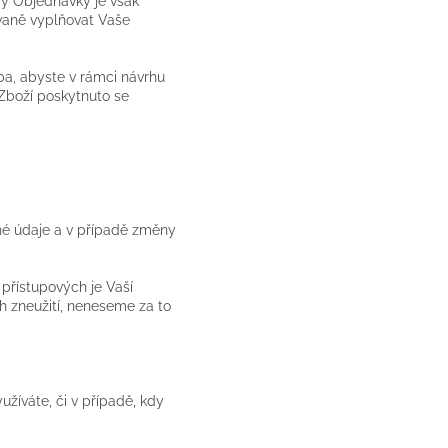
by Objednávky je však
ovaně vyplňovat Vaše
ba, abyste v rámci návrhu
 Zboží poskytnuto se
ané údaje a v případě změny
přístupových je Vaší
ch zneužití, neneseme za to
užíváte, či v případě, kdy