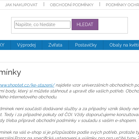
JAK NAKUPOVAT
OBCHODNÍ PODMÍNKY
PODMÍNKY OCHR
HLEDAT
KY
Výprodej
Zvířata
Postavičky
Obaly na květ
mínky
www.shoptet.cz/ke-stazeni/
najdete vzor univerzálních obchodních po
mi body, který si můžete stáhnout a upravit dle vašich potřeb. Obch
dého internetového obchodu.
mínek není součástí dodávané služby a za případný vznik škody ne
. Tedy i za případné pokuty od ČOI. Vždy doporučujeme konzultovat 
 vždy třeba připravit obchodní podmínky v souladu s vaším e-shopem.
ínek na váš e-shop si je přizpůsobte podle svých potřeb, protože t
erzální.
Pozor na specifická ustanovení a výjimky pro pro určité typy 