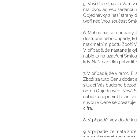
5. Vaši Objednávku Vám v 
mailovou adresu zadanou v
Objednávky z naší strany 
tvoří nedílnou součást Sml
6. Mohou nastat i případy
dostupné nebo případy, kdy
maximálním počtu Zboží V
V případě, že nastane jak
nabídku na uzavření Smlou
kdy Naši nabídku potvrdít
7. V případě, že v rámci 
Zboží za tuto Cenu dodat a
situaci Vás budeme bezod
oproti Objednávce. Nová Sm
nabídku nepotvrdíte ani ve
chybu v Ceně se považuje 
cifra.
8. V případě, kdy dojde k 
9. V případě, že máte zříz