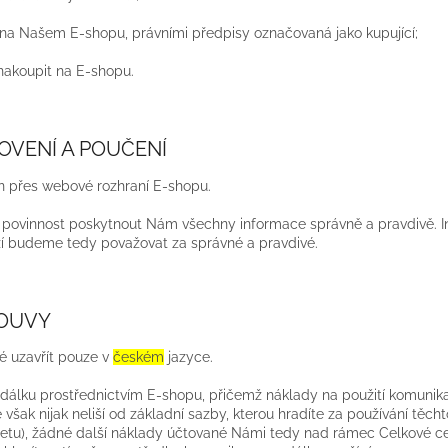
 na Našem E-shopu, právními předpisy označovaná jako kupující;
nakoupit na E-shopu.
NOVENÍ A POUČENÍ
en přes webové rozhraní E-shopu.
še povinnost poskytnout Nám všechny informace správně a pravdivě. I
ží budeme tedy považovat za správné a pravdivé.
LOUVY
é uzavřít pouze v
českém
jazyce.
 dálku prostřednictvím E-shopu, přičemž náklady na použití komunik
 však nijak neliší od základní sazby, kterou hradíte za používání těch
rnetu), žádné další náklady účtované Námi tedy nad rámec Celkové c