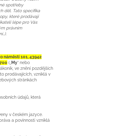
žné spotřeby
 děl. Tato specifika
py, které prodávají
kateli lépe pro Vás
vým právním
í…).
o náměstí 101, 43942
700
(„
My
” nebo
zákoník, ve znění pozdějších
to prodávajících, vzniklá v
webových stránkách
sobních údajů, která
veny v českém jazyce.
áva a povinnosti vzniklá