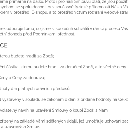
ujeme primárně na dálku. Proto i pro naši Smlouvu platí, že jsou pou
abychom se spolu dohodli bez současné fyzické přítomnosti Nás a Vá
em v prostředí E-shopu, a to prostřednictvím rozhraní webové strán
ek odporuje tomu, co jsme si společně schválili v rámci procesu V
rétní dohoda před Podmínkami přednost.
ICE
kterou budete hradit za Zboží;
nční částka, kterou budete hradit za doručení Zboží, a to včetně ceny 
Ceny a Ceny za dopravu;
dnoty dle platných právních předpisů;
 vystavený v souladu se zákonem o dani z přidané hodnoty na Celk
volatelný návrh na uzavření Smlouvy o koupi Zboží s Námi;
 zřízený na základě Vámi sdělených údajů, jež umožňuje uchování z
í a uzavřených Smluv;