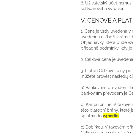
6. Uživatelský účet nemus
softwarového vybavení.
V. CENOVÉ A PLA
1. Cena je vždy uvedena v
uvedenou u Zboží v rámci
Objednávky, která bude vž
případně podmínky, kdy je
2. Celková cena je uveden
3. Platbu Celkové ceny p
můžete provést
následujíc
a) Bankovním převodem. In
bankovním převodem je Ce
b) Kartou online. V takové
této platební brány, které
splatná do
24hodin.
c) Dobírkou.
V takovém příp
Celková cena splatná při p