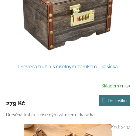
p
r
o
d
u
k
t
ů
Dřevěná truhla s číselným zámkem - kasička
Skladem
(1 ks)
Do košíku
279 Kč
Dřevěná truhla s číselným zámkem - kasička
Kód:
3437