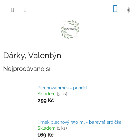
Přejít
NÁKUP
na
obsah
KOŠÍK
Dárky, Valentýn
Nejprodávanější
Plechový hrnek - pondělí
Skladem
(3 ks)
259 Kč
Hrnek plechový 350 ml - barevná srdíčka
Skladem
(1 ks)
169 Kč