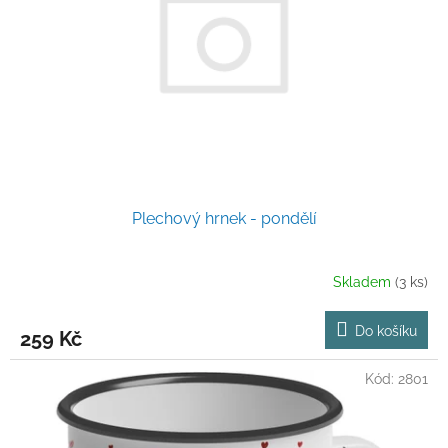
p
r
o
d
u
k
t
ů
Plechový hrnek - pondělí
Skladem
(3 ks)
Do košíku
259 Kč
Kód:
2801