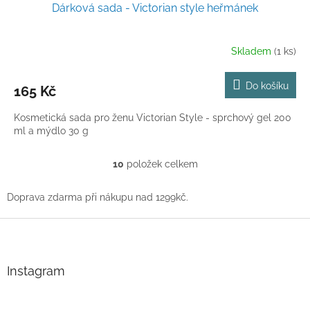
Dárková sada - Victorian style heřmánek
Skladem
(1 ks)
Do košíku
165 Kč
Kosmetická sada pro ženu Victorian Style - sprchový gel 200
ml a mýdlo 30 g
10
položek celkem
O
v
l
Doprava zdarma při nákupu nad 1299kč.
á
d
Z
a
á
c
p
í
a
Instagram
p
t
r
í
v