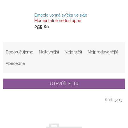
Emocio vonná svíčka ve skle
Momentálně nedostupné
255 Kč
Ř
a
Doporučujeme
Nejlevnější
Nejdražší
Nejprodávanější
z
e
Abecedně
n
í
p
OTEVŘÍT FILTR
r
o
V
Kód:
3413
d
ý
u
p
k
i
t
s
ů