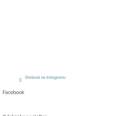
k
y
v
ý
p
i
s
u
Sledovat na Instagramu
Facebook