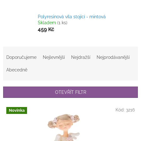
Polyresinová víla stojící - mintová
Skladem
(1 ks)
459 Kč
Ř
a
Doporučujeme
Nejlevnější
Nejdražší
Nejprodávanější
z
e
Abecedně
n
í
p
OTEVŘÍT FILTR
r
o
V
Kód:
3216
Novinka
d
ý
u
p
k
i
t
s
ů