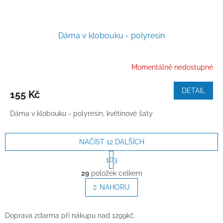
Dáma v klobouku - polyresin
Momentálně nedostupné
DETAIL
155 Kč
Dáma v klobouku - polyresin, květinové šaty
NAČÍST 12 DALŠÍCH
S
1
3
t
O
r
29
položek celkem
v
á
l
NAHORU
n
á
k
o
d
v
a
Doprava zdarma při nákupu nad 1299kč.
á