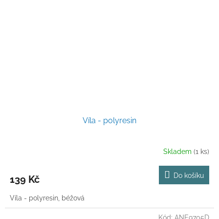
Víla - polyresin
Skladem
(1 ks)
Do košíku
139 Kč
Víla - polyresin, béžová
Kód:
ANE9705D