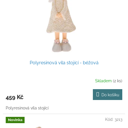
p
r
o
d
u
k
t
ů
Polyresinová víla stojící - béžová
Skladem
(2 ks)
Do košíku
459 Kč
Polyresinová víla stojící
Kód:
3213
Novinka