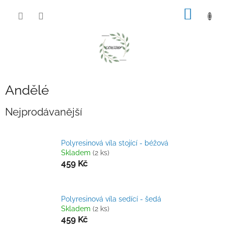
Přejít
NÁKUP
na
obsah
KOŠÍK
Andělé
Nejprodávanější
Polyresinová víla stojící - béžová
Skladem
(2 ks)
459 Kč
Polyresinová víla sedící - šedá
Skladem
(2 ks)
459 Kč