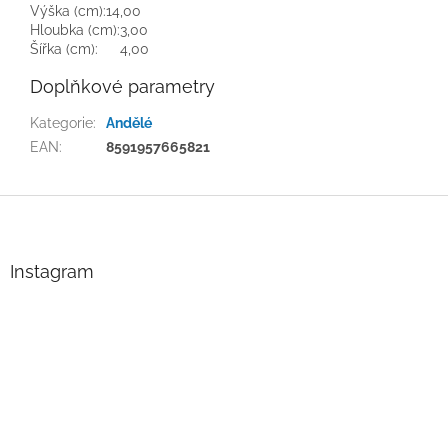
Výška (cm):
14,00
Hloubka (cm):
3,00
Šířka (cm):
4,00
Doplňkové parametry
Kategorie
:
Andělé
EAN
:
8591957665821
Z
á
p
a
Instagram
t
í