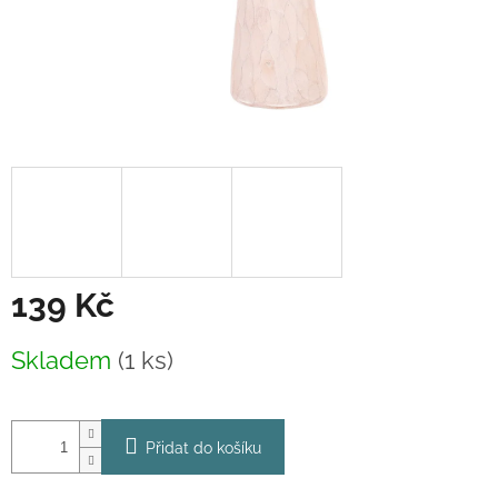
139 Kč
Měrná
Skladem
(1 ks)
cena:
Přidat do košíku