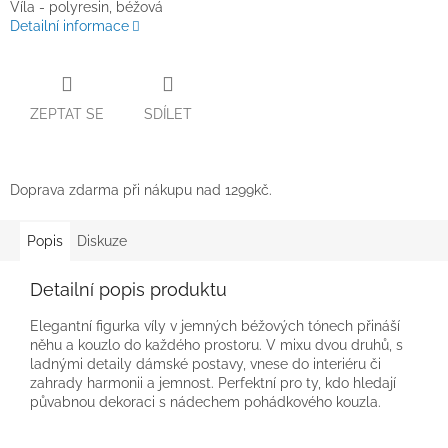
Víla - polyresin, béžová
Detailní informace
ZEPTAT SE
SDÍLET
Doprava zdarma při nákupu nad 1299kč.
Popis
Diskuze
Detailní popis produktu
Elegantní figurka víly v jemných béžových tónech přináší
něhu a kouzlo do každého prostoru. V mixu dvou druhů, s
ladnými detaily dámské postavy, vnese do interiéru či
zahrady harmonii a jemnost. Perfektní pro ty, kdo hledají
půvabnou dekoraci s nádechem pohádkového kouzla.