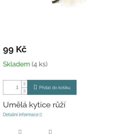
99 Kč
Měrná
Skladem
(4 ks)
cena:
Přidat do košíku
Umělá kytice růží
Detailní informace