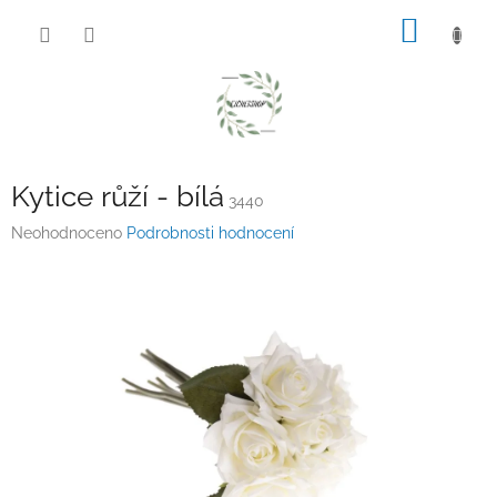
Přejít
NÁKUP
na
obsah
KOŠÍK
Kytice růží - bílá
3440
Průměrné
Neohodnoceno
Podrobnosti hodnocení
hodnocení
produktu
je
0,0
z
5
hvězdiček.