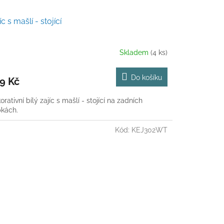
íc s mašlí - stojící
Skladem
(4 ks)
Do košíku
9 Kč
rativní bílý zajíc s mašlí - stojící na zadních
pkách.
Kód:
KEJ302WT