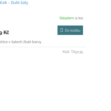
íček - žluté šaty
Skladem
(2 ks)
Do košíku
9 Kč
ečice v šatech žluté barvy.
Kód:
TA5035