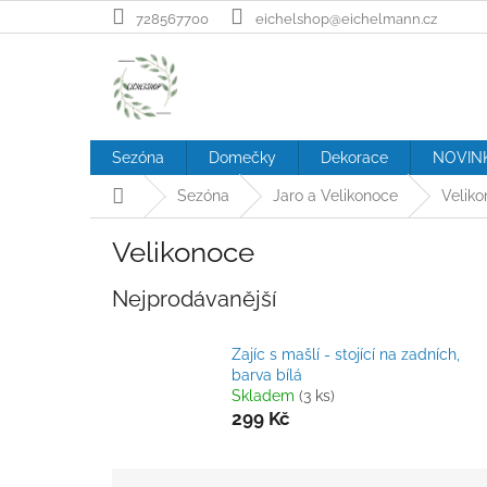
Přejít
728567700
eichelshop@eichelmann.cz
na
obsah
Sezóna
Domečky
Dekorace
NOVIN
Domů
Sezóna
Jaro a Velikonoce
Velik
Velikonoce
Nejprodávanější
Zajíc s mašlí - stojící na zadních,
barva bílá
Skladem
(3 ks)
299 Kč
Ř