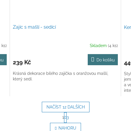
Zajíc s mašlí - sedící
Ker
4 ks)
Skladem
(4 ks)
ku
Do košíku
239 Kč
44
Krásná dekorace bílého zajíčka s oranžovou mašlí,
Sty
který sedí.
jem
a v
inte
NAČÍST 12 DALŠÍCH
S
1
3
t
O
r
v
NAHORU
á