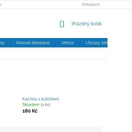
ANY OSOBNÍCH ÚDAJŮ
Přihlášení
NÁKUPNÍ
Prázdný košík
KOŠÍK
iny
Kovové dekorace
Věnce
Ubrusy, běhouny, polštá
Kachna s košíčkem
Skladem
(2 ks)
180 Kč