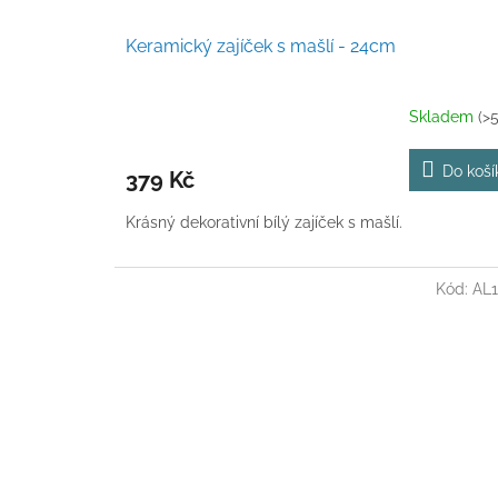
Keramický zajíček s mašlí - 24cm
Skladem
(>5
Do koší
379 Kč
Krásný dekorativní bílý zajíček s mašlí.
Kód:
AL