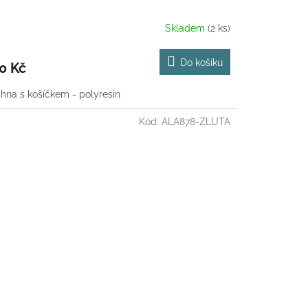
Skladem
(2 ks)
Do košíku
0 Kč
hna s košíčkem - polyresin
Kód:
ALA878-ZLUTA