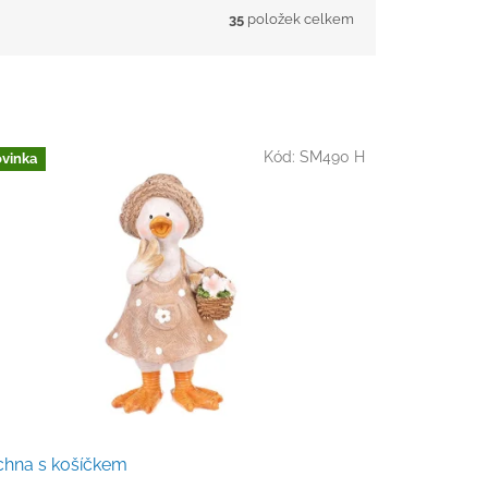
35
položek celkem
Kód:
SM490 H
vinka
chna s košíčkem