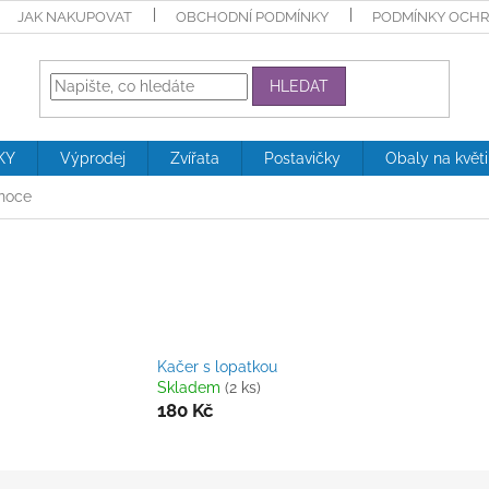
JAK NAKUPOVAT
OBCHODNÍ PODMÍNKY
PODMÍNKY OCHR
HLEDAT
KY
Výprodej
Zvířata
Postavičky
Obaly na květ
onoce
Kačer s lopatkou
Skladem
(2 ks)
180 Kč