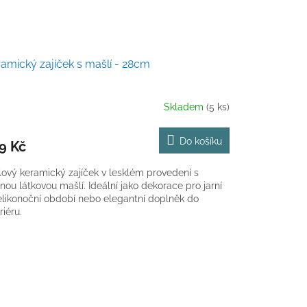
amický zajíček s mašlí - 28cm
Skladem
(5 ks)
Do košíku
9 Kč
lový keramický zajíček v lesklém provedení s
nou látkovou mašlí. Ideální jako dekorace pro jarní
elikonoční období nebo elegantní doplněk do
riéru.