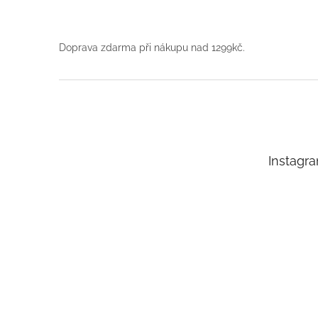
Doprava zdarma při nákupu nad 1299kč.
Z
á
p
a
t
Instagr
í