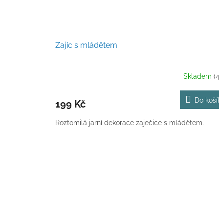
Zajíc s mládětem
Skladem
(
Do koší
199 Kč
Roztomilá jarní dekorace zaječice s mládětem.