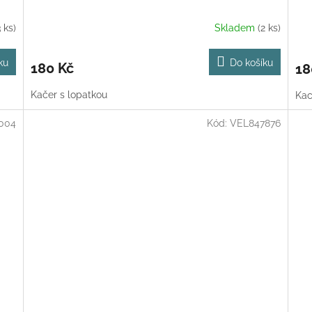
3 ks)
Skladem
(2 ks)
ku
Do košíku
180 Kč
18
Kačer s lopatkou
Kac
004
Kód:
VEL847876