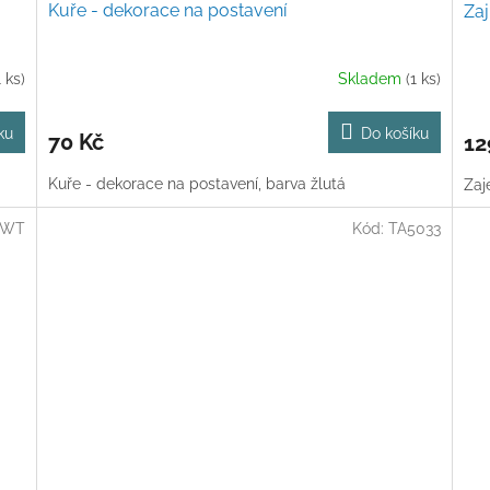
Kuře - dekorace na postavení
Zaj
1 ks)
Skladem
(1 ks)
ku
Do košíku
70 Kč
12
Kuře - dekorace na postavení, barva žlutá
Zaj
1WT
Kód:
TA5033