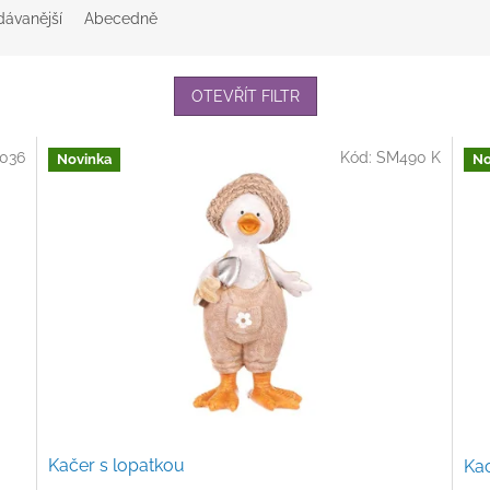
dávanější
Abecedně
OTEVŘÍT FILTR
036
Kód:
SM490 K
Novinka
No
Kačer s lopatkou
Ka