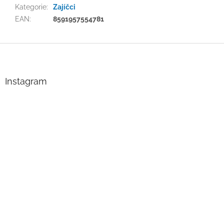
Kategorie
:
Zajíčci
EAN
:
8591957554781
Z
á
p
a
Instagram
t
í