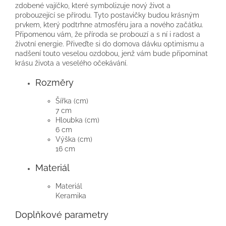
zdobené vajíčko, které symbolizuje nový život a
probouzející se přírodu. Tyto postavičky budou krásným
prvkem, který podtrhne atmosféru jara a nového začátku.
Připomenou vám, že příroda se probouzí a s ní i radost a
životní energie. Přiveďte si do domova dávku optimismu a
nadšení touto veselou ozdobou, jenž vám bude připomínat
krásu života a veselého očekávání.
Rozměry
Šířka (cm)
7 cm
Hloubka (cm)
6 cm
Výška (cm)
16 cm
Materiál
Materiál
Keramika
Doplňkové parametry