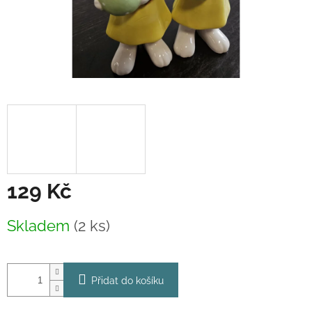
129 Kč
Měrná
Skladem
(2 ks)
cena:
Přidat do košíku