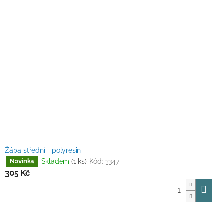
Žába střední - polyresin
Skladem
(1 ks)
Kód:
3347
Novinka
305 Kč