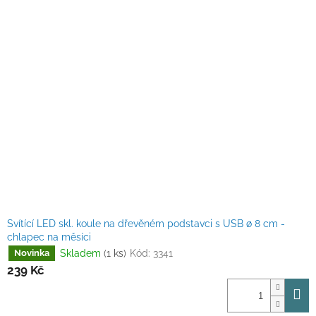
Svítící LED skl. koule na dřevěném podstavci s USB ø 8 cm -
chlapec na měsíci
Skladem
(1 ks)
Kód:
3341
Novinka
239 Kč