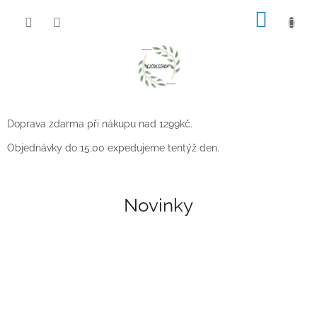
Přejít
NÁKUP
na
obsah
KOŠÍK
V
Doprava zdarma při nákupu nad 1299kč.
í
t
Objednávky do 15:00 expedujeme tentýž den.
á
m
Novinky
e
V
á
s
!