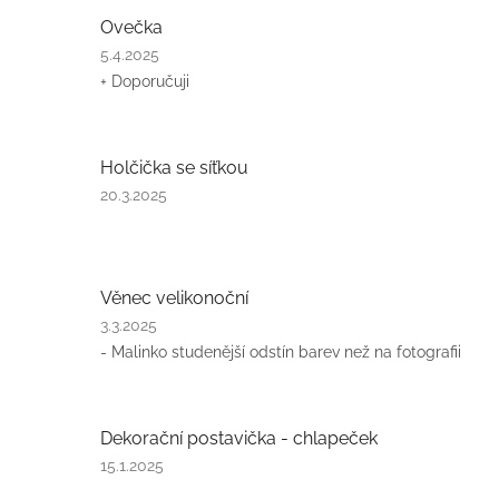
Ovečka
Hodnocení
5.4.2025
produktu
+ Doporučuji
je
5
z
5
Holčička se síťkou
hvězdiček.
Hodnocení
20.3.2025
produktu
je
5
z
Věnec velikonoční
5
hvězdiček.
Hodnocení
3.3.2025
produktu
- Malinko studenější odstín barev než na fotografii
je
5
z
5
Dekorační postavička - chlapeček
hvězdiček.
Hodnocení
15.1.2025
produktu