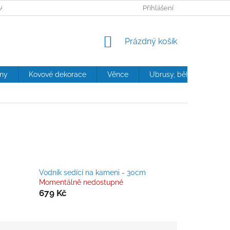
ANY OSOBNÍCH ÚDAJŮ
Přihlášení
NÁKUPNÍ
Prázdný košík
KOŠÍK
iny
Kovové dekorace
Věnce
Ubrusy, běhouny, polštá
Vodník sedící na kameni - 30cm
Momentálně nedostupné
679 Kč