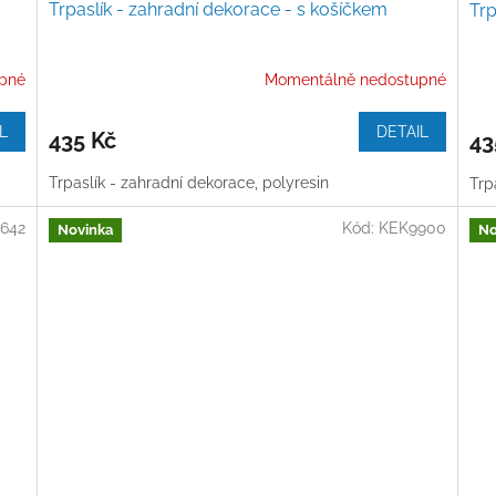
Trpaslík - zahradní dekorace - s košíčkem
Trp
pné
Momentálně nedostupné
L
DETAIL
435 Kč
43
Trpaslík - zahradní dekorace, polyresin
Trp
642
Kód:
KEK9900
Novinka
No