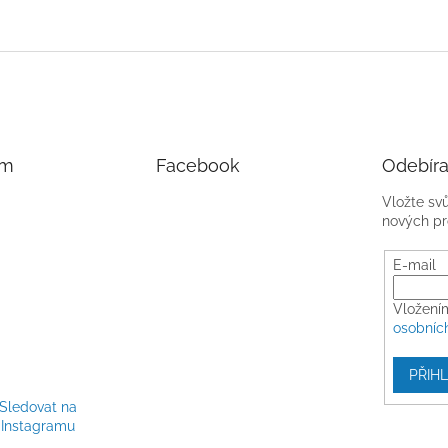
v
c
á
í
n
p
í
r
v
k
y
v
am
Facebook
Odebíra
ý
p
Vložte sv
i
nových pr
s
u
E-mail
Vložení
osobníc
PŘIHL
Sledovat na
Instagramu