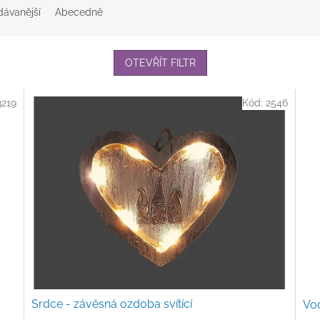
dávanější
Abecedně
OTEVŘÍT FILTR
3219
Kód:
2546
Srdce - závěsná ozdoba svítící
Vod