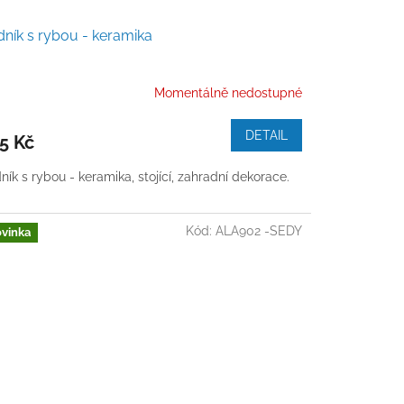
ník s rybou - keramika
Momentálně nedostupné
DETAIL
5 Kč
ník s rybou - keramika, stojící, zahradní dekorace.
Kód:
ALA902 -SEDY
vinka