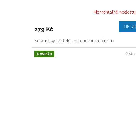
Momentálně nedostu
DETAI
279 Kč
Keramický skřítek s mechovou čepičkou
Kód:
Novinka