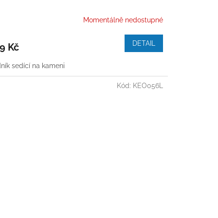
Momentálně nedostupné
DETAIL
9 Kč
ník sedící na kameni
Kód:
KEO056L