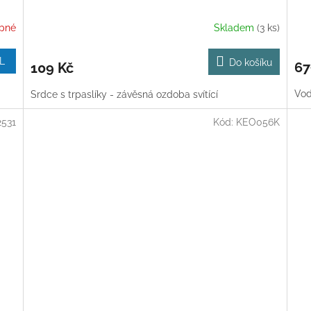
pné
Skladem
(3 ks)
L
Do košíku
67
109 Kč
Vod
Srdce s trpaslíky - závěsná ozdoba svítící
2531
Kód:
KEO056K