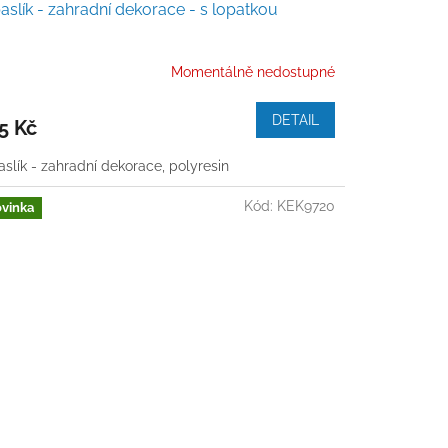
aslík - zahradní dekorace - s lopatkou
Momentálně nedostupné
DETAIL
5 Kč
aslík - zahradní dekorace, polyresin
Kód:
KEK9720
vinka