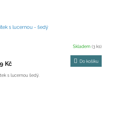
ítek s lucernou - šedý
Skladem
(3 ks)
Do košíku
9 Kč
ítek s lucernou šedý.