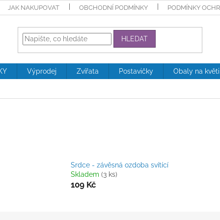
JAK NAKUPOVAT
OBCHODNÍ PODMÍNKY
PODMÍNKY OCHR
HLEDAT
KY
Výprodej
Zvířata
Postavičky
Obaly na květ
Srdce - závěsná ozdoba svítící
Skladem
(3 ks)
109 Kč