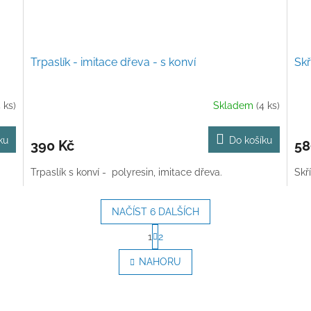
Trpaslík - imitace dřeva - s konví
Skř
4 ks)
Skladem
(4 ks)
ku
Do košíku
390 Kč
58
Trpaslík s konví - polyresin, imitace dřeva.
Skř
NAČÍST 6 DALŠÍCH
S
1
2
t
O
r
v
NAHORU
á
l
n
á
k
d
o
a