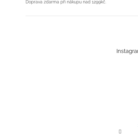
Doprava zdarma při nákupu nad 1299kč.
Z
á
p
a
t
Instagr
í