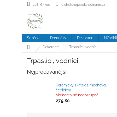
Přejít
728567700
eichelshop@eichelmann.cz
na
obsah
Sezóna
Domečky
Dekorace
NOVIN
Domů
Dekorace
Trpaslíci, vodníci
Trpaslíci, vodníci
Nejprodávanější
Keramický skřítek s mechovou
čepičkou
Momentálně nedostupné
279 Kč
Ř