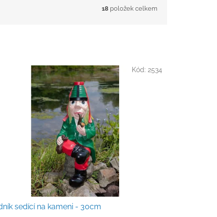
18
položek celkem
Kód:
2534
ník sedící na kameni - 30cm