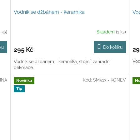
Vodník se džbánem - keramika
Vod
1 ks)
Skladem
(1 ks)
ku
Do košíku
29
295 Kč
Vod
Vodník se džbánem - keramika, stojící, zahradní
dekorace.
TINA
Kód:
SM513 - KONEV
Novinka
No
Tip