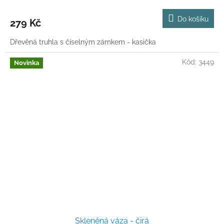
Do košíku
279 Kč
Dřevěná truhla s číselným zámkem - kasička
Kód:
3449
Novinka
Skleněná váza - čirá