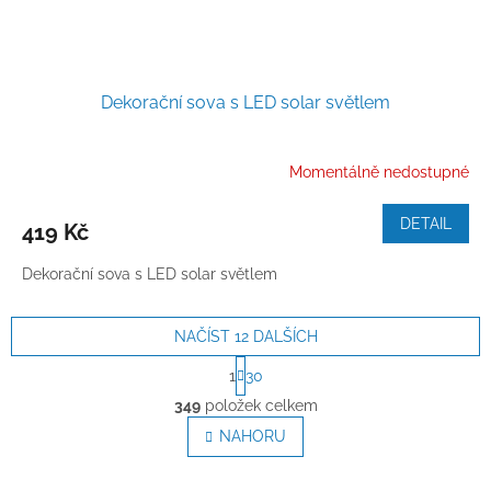
Dekorační sova s LED solar světlem
Momentálně nedostupné
DETAIL
419 Kč
Dekorační sova s LED solar světlem
NAČÍST 12 DALŠÍCH
S
1
30
t
O
r
349
položek celkem
v
á
l
NAHORU
n
á
k
o
d