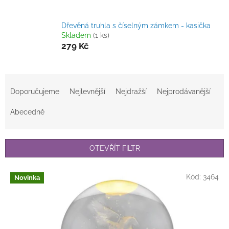
Dřevěná truhla s číselným zámkem - kasička
Skladem
(1 ks)
279 Kč
Ř
a
Doporučujeme
Nejlevnější
Nejdražší
Nejprodávanější
z
e
Abecedně
n
í
p
OTEVŘÍT FILTR
r
o
V
Kód:
3464
Novinka
d
ý
u
p
k
i
t
s
ů
p