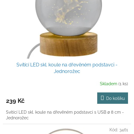
r
o
d
u
k
t
ů
Svítící LED skl. koule na dřevěném podstavci -
Jednorožec
Skladem
(1 ks)
Do košíku
239 Kč
Svítící LED skl. koule na dřevěném podstavci s USB ø 8 cm -
Jednorožec
Kód:
3461