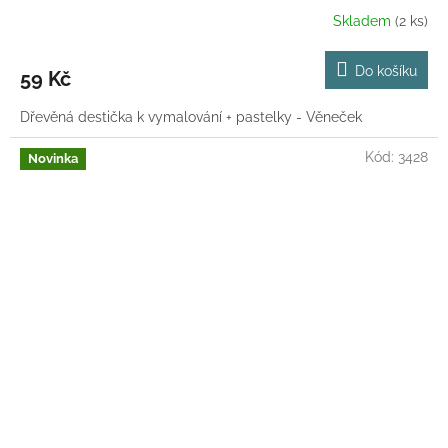
Skladem
(2 ks)
Do košíku
59 Kč
Dřevěná destička k vymalování + pastelky - Věneček
Kód:
3428
Novinka