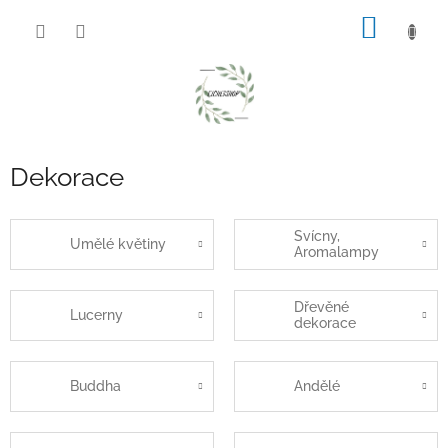
Přejít
NÁKUP
na
obsah
KOŠÍK
Dekorace
Svícny,
Umělé květiny
Aromalampy
Dřevěné
Lucerny
dekorace
Buddha
Andělé