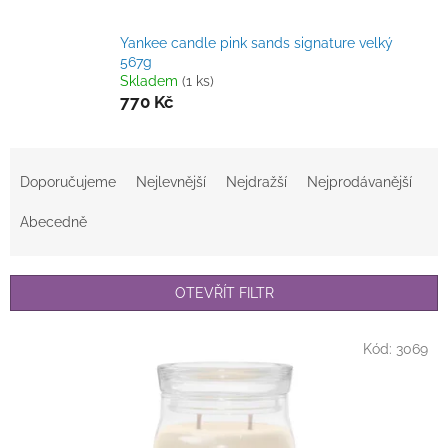
Yankee candle pink sands signature velký
567g
Skladem
(1 ks)
770 Kč
Ř
a
Doporučujeme
Nejlevnější
Nejdražší
Nejprodávanější
z
e
Abecedně
n
í
p
OTEVŘÍT FILTR
r
o
V
Kód:
3069
d
ý
u
p
k
i
t
s
ů