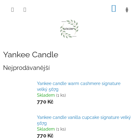
Přejít
NÁKUP
na
obsah
KOŠÍK
Yankee Candle
Nejprodávanější
Yankee candle warm cashmere signature
velký 567g
Skladem
(1 ks)
770 Kč
Yankee candle vanilla cupcake signature velký
567g
Skladem
(1 ks)
770 Kč