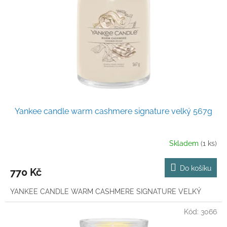
p
r
o
d
u
k
t
ů
Yankee candle warm cashmere signature velký 567g
Skladem
(1 ks)
Do košíku
770 Kč
YANKEE CANDLE WARM CASHMERE SIGNATURE VELKÝ
Kód:
3066