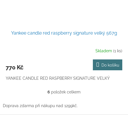
Yankee candle red raspberry signature velký 567g
Skladem
(1 ks)
Do košíku
770 Kč
YANKEE CANDLE RED RASPBERRY SIGNATURE VELKÝ
6
položek celkem
O
v
l
Doprava zdarma při nákupu nad 1299kč.
á
d
Z
a
á
c