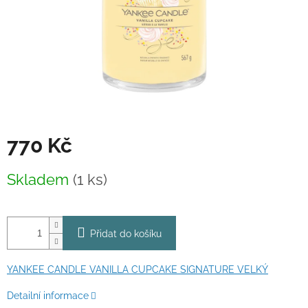
770 Kč
Měrná
Skladem
(1 ks)
cena:
Přidat do košíku
YANKEE CANDLE VANILLA CUPCAKE SIGNATURE VELKÝ
Detailní informace