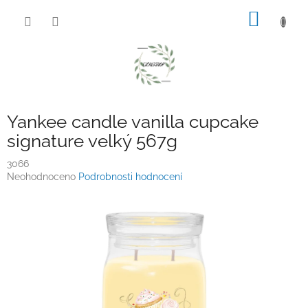
Přejít
NÁKUP
na
obsah
KOŠÍK
Yankee candle vanilla cupcake
signature velký 567g
3066
Průměrné
Neohodnoceno
Podrobnosti hodnocení
hodnocení
produktu
je
0,0
z
5
hvězdiček.