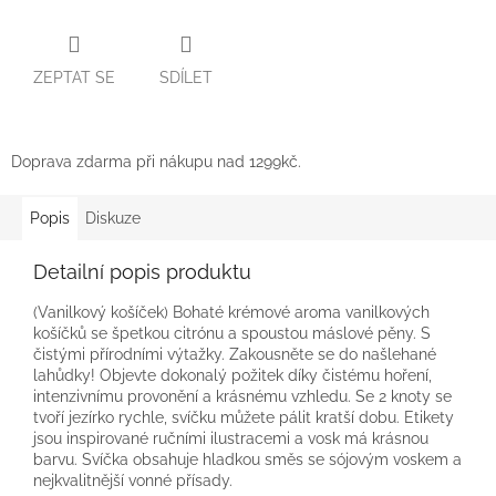
ZEPTAT SE
SDÍLET
Doprava zdarma při nákupu nad 1299kč.
Popis
Diskuze
Detailní popis produktu
(Vanilkový košíček) Bohaté krémové aroma vanilkových
košíčků se špetkou citrónu a spoustou máslové pěny. S
čistými přírodními výtažky. Zakousněte se do našlehané
lahůdky!
Objevte dokonalý požitek díky čistému hoření,
intenzivnímu provonění a krásnému vzhledu. Se 2 knoty se
tvoří jezírko rychle, svíčku můžete pálit kratší dobu. Etikety
jsou inspirované ručními ilustracemi a vosk má krásnou
barvu. Svíčka obsahuje hladkou směs se sójovým voskem a
nejkvalitnější vonné přísady.