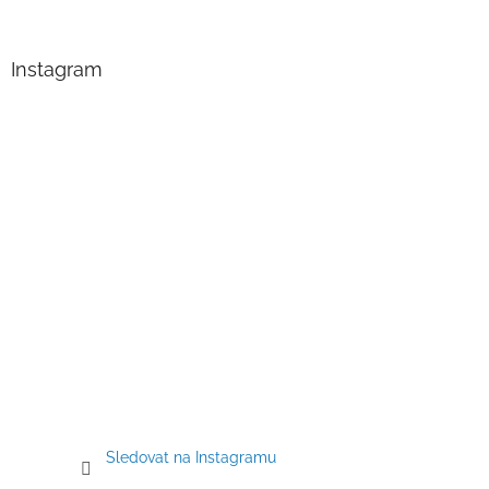
á
p
a
Instagram
t
í
Sledovat na Instagramu