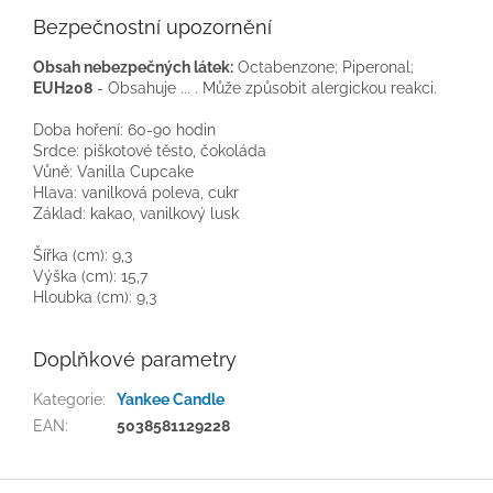
Bezpečnostní upozornění
Obsah nebezpečných látek:
Octabenzone; Piperonal;
EUH208
- Obsahuje ... . Může způsobit alergickou reakci.
Doba hoření: 60-90 hodin
Srdce: piškotové těsto, čokoláda
Vůně: Vanilla Cupcake
Hlava: vanilková poleva, cukr
Základ: kakao, vanilkový lusk
Šířka (cm): 9,3
Výška (cm): 15,7
Hloubka (cm): 9,3
Doplňkové parametry
Kategorie
:
Yankee Candle
EAN
:
5038581129228
Z