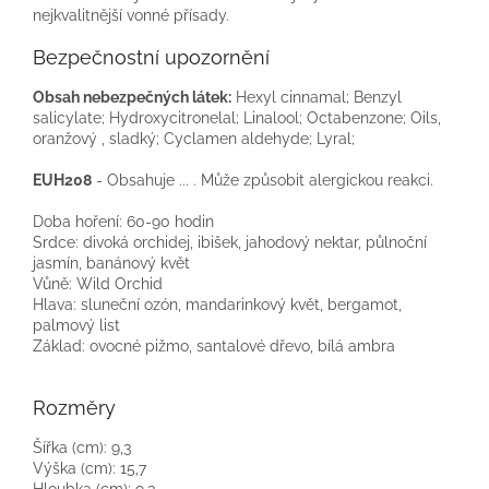
nejkvalitnější vonné přísady.
Bezpečnostní upozornění
Obsah nebezpečných látek:
Hexyl cinnamal; Benzyl
salicylate; Hydroxycitronelal; Linalool; Octabenzone; Oils,
oranžový , sladký; Cyclamen aldehyde; Lyral;
EUH208
- Obsahuje ... . Může způsobit alergickou reakci.
Doba hoření: 60-90 hodin
Srdce: divoká orchidej, ibišek, jahodový nektar, půlnoční
jasmín, banánový květ
Vůně: Wild Orchid
Hlava: sluneční ozón, mandarinkový květ, bergamot,
palmový list
Základ: ovocné pižmo, santalové dřevo, bílá ambra
Rozměry
Šířka (cm): 9,3
Výška (cm): 15,7
Hloubka (cm): 9,3