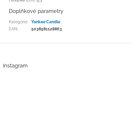
Doplňkové parametry
Kategorie
:
Yankee Candle
EAN
:
5038581128863
Z
á
p
a
Instagram
t
í