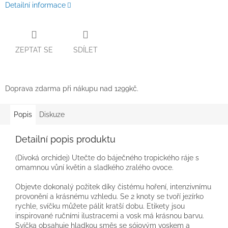
Detailní informace
ZEPTAT SE
SDÍLET
Doprava zdarma při nákupu nad 1299kč.
Popis
Diskuze
Detailní popis produktu
(Divoká orchidej) Utečte do báječného tropického ráje s
omamnou vůní květin a sladkého zralého ovoce.
Objevte dokonalý požitek díky čistému hoření, intenzivnímu
provonění a krásnému vzhledu. Se 2 knoty se tvoří jezírko
rychle, svíčku můžete pálit kratší dobu. Etikety jsou
inspirované ručními ilustracemi a vosk má krásnou barvu.
Svíčka obsahuje hladkou směs se sójovým voskem a