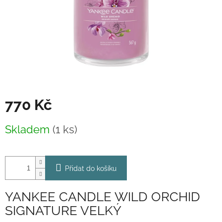
770 Kč
Měrná
Skladem
(1 ks)
cena:
Přidat do košíku
YANKEE CANDLE WILD ORCHID
SIGNATURE VELKÝ