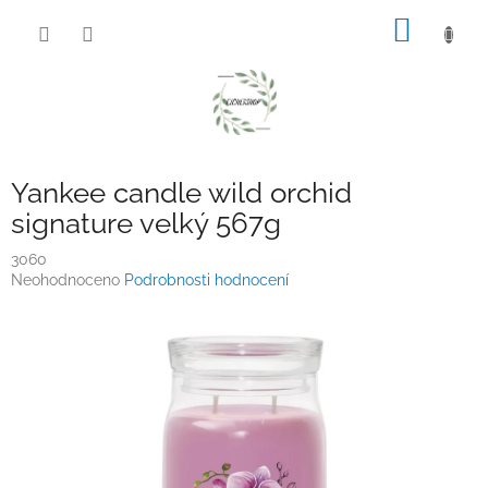
Přejít
NÁKUP
na
obsah
KOŠÍK
Yankee candle wild orchid
signature velký 567g
3060
Průměrné
Neohodnoceno
Podrobnosti hodnocení
hodnocení
produktu
je
0,0
z
5
hvězdiček.