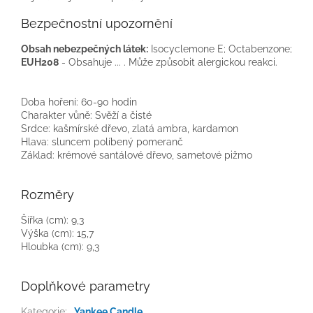
Bezpečnostní upozornění
Obsah nebezpečných látek:
Isocyclemone E; Octabenzone;
EUH208
- Obsahuje ... . Může způsobit alergickou reakci.
Doba hoření: 60-90 hodin
Charakter vůně: Svěží a čisté
Srdce: kašmírské dřevo, zlatá ambra, kardamon
Hlava: sluncem políbený pomeranč
Základ: krémové santálové dřevo, sametové pižmo
Rozměry
Šířka (cm): 9,3
Výška (cm): 15,7
Hloubka (cm): 9,3
Doplňkové parametry
Kategorie
:
Yankee Candle