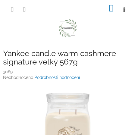
Přejít
NÁKUP
na
obsah
KOŠÍK
Yankee candle warm cashmere
signature velký 567g
3069
Průměrné
Neohodnoceno
Podrobnosti hodnocení
hodnocení
produktu
je
0,0
z
5
hvězdiček.