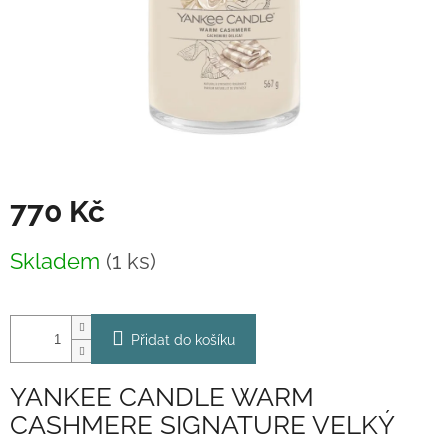
770 Kč
Měrná
Skladem
(1 ks)
cena:
Přidat do košíku
YANKEE CANDLE WARM
CASHMERE SIGNATURE VELKÝ