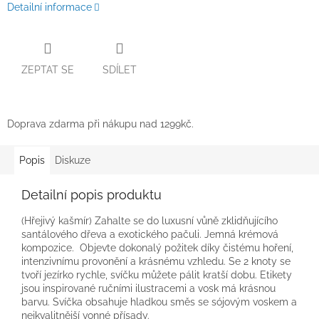
Detailní informace
ZEPTAT SE
SDÍLET
Doprava zdarma při nákupu nad 1299kč.
Popis
Diskuze
Detailní popis produktu
(Hřejivý kašmír) Zahalte se do luxusní vůně zklidňujícího
santálového dřeva a exotického pačuli. Jemná krémová
kompozice.
Objevte dokonalý požitek díky čistému hoření,
intenzivnímu provonění a krásnému vzhledu. Se 2 knoty se
tvoří jezírko rychle, svíčku můžete pálit kratší dobu. Etikety
jsou inspirované ručními ilustracemi a vosk má krásnou
barvu. Svíčka obsahuje hladkou směs se sójovým voskem a
nejkvalitnější vonné přísady.