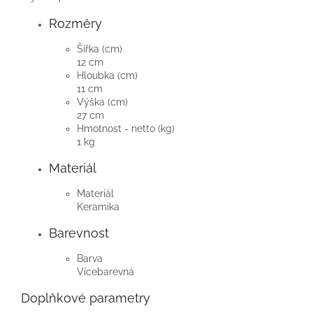
Rozměry
Šířka (cm)
12 cm
Hloubka (cm)
11 cm
Výška (cm)
27 cm
Hmotnost - netto (kg)
1 kg
Materiál
Materiál
Keramika
Barevnost
Barva
Vícebarevná
Doplňkové parametry