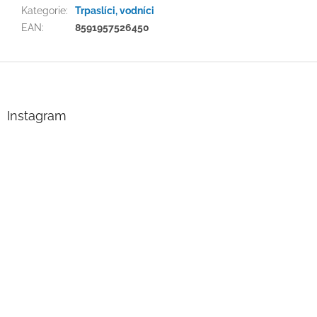
Kategorie
:
Trpaslíci, vodníci
EAN
:
8591957526450
Z
á
p
a
Instagram
t
í