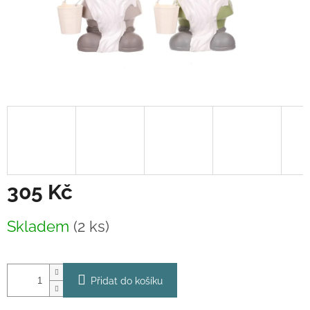
305 Kč
Měrná
Skladem
(2 ks)
cena:
Přidat do košíku