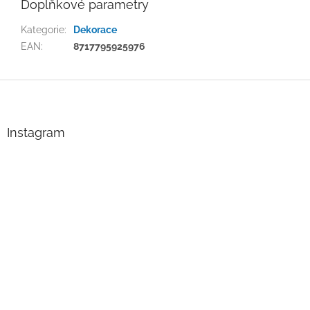
Doplňkové parametry
Kategorie
:
Dekorace
EAN
:
8717795925976
Z
á
p
a
Instagram
t
í