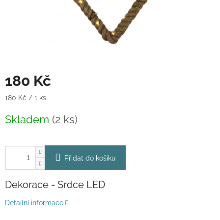
180 Kč
Měrná
180 Kč / 1 ks
cena:
Skladem
(2 ks)
Přidat do košíku
Dekorace - Srdce LED
Detailní informace