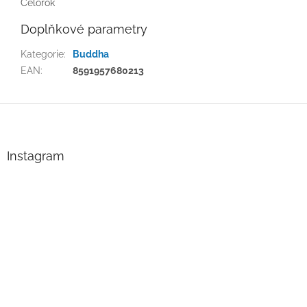
Celorok
Doplňkové parametry
Kategorie
:
Buddha
EAN
:
8591957680213
Z
á
p
a
Instagram
t
í