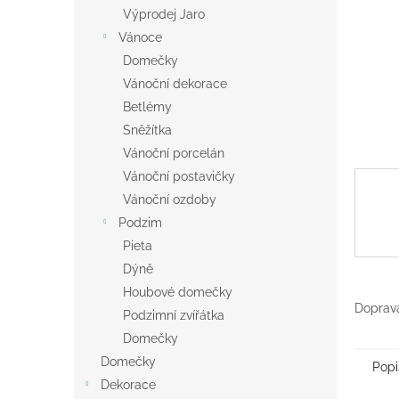
n
Výprodej Jaro
e
Vánoce
l
Domečky
Vánoční dekorace
Betlémy
Sněžítka
Vánoční porcelán
Vánoční postavičky
Vánoční ozdoby
Podzim
Pieta
Dýně
Houbové domečky
Doprava
Podzimní zvířátka
Domečky
Domečky
Popi
Dekorace