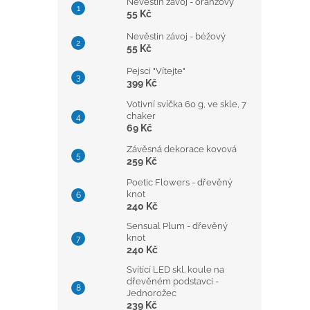
Nevěstin závoj - oranžový
55 Kč
Nevěstin závoj - béžový
55 Kč
Pejsci "Vítejte"
399 Kč
Votivní svíčka 60 g, ve skle, 7
chaker
69 Kč
Závěsná dekorace kovová
259 Kč
Poetic Flowers - dřevěný
knot
240 Kč
Sensual Plum - dřevěný
knot
240 Kč
Svítící LED skl. koule na
dřevěném podstavci -
Jednorožec
239 Kč