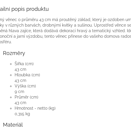
ailní popis produktu
ný věnec o průměru 43 cm má proutěný základ, který je ozdoben u
čky v různých barvách, drobnými kvítky a sušinou. Uprostřed věnce s
ěná hlava zajíce, která dodává dekoraci hravý a tematický vzhled. Id
konoční a jarní výzdobu, tento věnec přinese do vašeho domova rado
sféru.
Rozměry
Šířka (cm)
43 cm
Hloubka (cm)
43 cm
Výška (cm)
9 cm
Průměr (cm)
43 cm
Hmotnost - netto (kg)
0,315 kg
Materiál