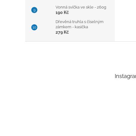
Vonná svíčka ve skle - 260g
190 Kč
Dřevěná truhla s číselným
zámkem - kasička
279 Kč
Z
á
p
a
t
Instagr
í