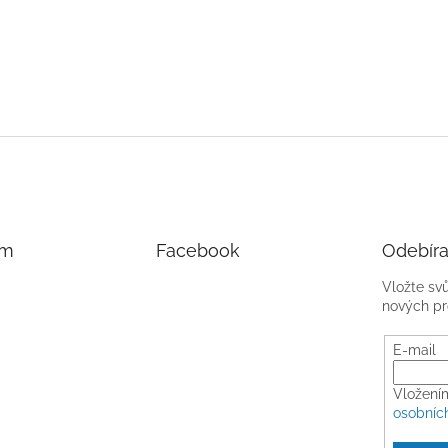
am
Facebook
Odebíra
Vložte sv
nových pr
E-mail
Vložení
osobníc