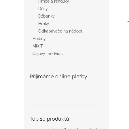
Hrnce a rendlíky
Dózy
Džbánky
Hrnky
Odkapávače na nádobí
Hodiny
MIXIT
Čajový medvídci
Přijímáme online platby
Top 10 produktů