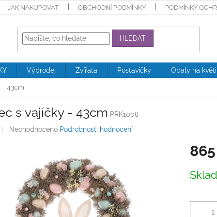
JAK NAKUPOVAT
OBCHODNÍ PODMÍNKY
PODMÍNKY OCHR
HLEDAT
KY
Výprodej
Zvířata
Postavičky
Obaly na květ
y - 43cm
c s vajíčky - 43cm
PRK1008
Průměrné
Neohodnoceno
Podrobnosti hodnocení
hodnocení
865
produktu
je
0,0
Měrná
Skla
z
cena:
5
hvězdiček.