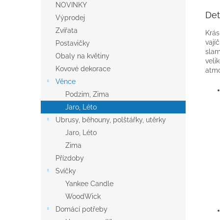
NOVINKY
Det
Výprodej
Zvířata
Krás
vají
Postavičky
slam
Obaly na květiny
veli
Kovové dekorace
atmo
Věnce
Podzim, Zima
Jaro, Léto
Ubrusy, běhouny, polštářky, utěrky
Jaro, Léto
Zima
Přízdoby
Svíčky
Yankee Candle
WoodWick
Domácí potřeby