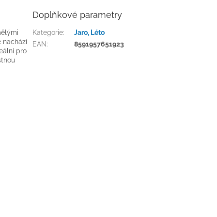
Doplňkové parametry
mělými
Kategorie
:
Jaro, Léto
e nachází
EAN
:
8591957651923
eální pro
stnou