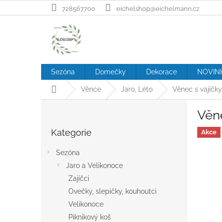
Přejít
728567700
eichelshop@eichelmann.cz
na
obsah
Sezóna
Domečky
Dekorace
NOVIN
Domů
Věnce
Jaro, Léto
Věnec s vajíčk
P
Věne
o
Přeskočit
s
Kategorie
kategorie
Akce
t
r
Sezóna
a
Jaro a Velikonoce
n
Zajíčci
n
í
Ovečky, slepičky, kouhoutci
p
Velikonoce
a
Piknikový koš