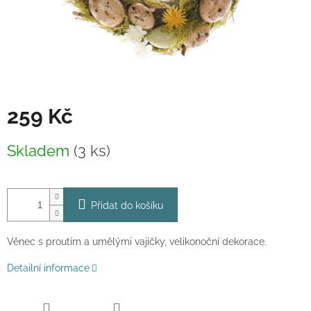
259 Kč
Měrná
Skladem
(3 ks)
cena:
Přidat do košíku
Věnec s proutím a umělými vajíčky, velikonoční dekorace.
Detailní informace