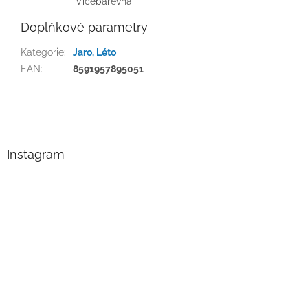
Vícebarevná
Doplňkové parametry
Kategorie
:
Jaro, Léto
EAN
:
8591957895051
Z
á
p
a
Instagram
t
í