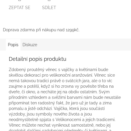
ZEPTAT SE
SDÍLET
Doprava zdarma při nákupu nad 1299kč.
Popis
Diskuze
Detailní popis produktu
Zdobený proutěný věnec s vajíčky a květinami bude
skvělou dekorací pro velikonoční aranžování. Věnec sice
nemá takovou tradici právě o svátcích jara, ale o to víc
zaujme a potěší, když si ho zrovna vy pověsíte třeba na
dveře, či okno, a necháte jej na obdiv ostatním. Svým
přírodním vzhledem a svěžími barvami nám bude neustále
připomínat ten radostný fakt, že jaro už je tady a zima
pomalu a jistě odchází. Vajíčka, která jsou součástí
výzdoby, jsou symboly nového života a jsou
neodmyslitelně spjata s Velikonocemi a jejich tradicemi.
Věnec můžete nechat vyniknout samostatně, nebo jej
dozdobit dalšími ozdobnými předměty či květinami, a