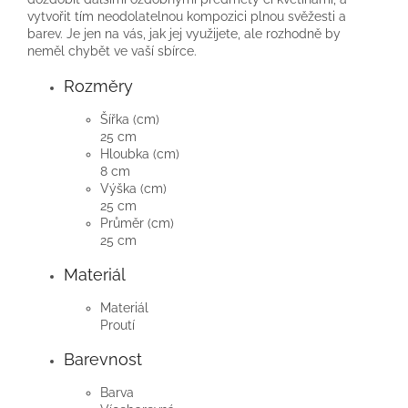
vytvořit tím neodolatelnou kompozici plnou svěžesti a
barev. Je jen na vás, jak jej využijete, ale rozhodně by
neměl chybět ve vaší sbírce.
Rozměry
Šířka (cm)
25 cm
Hloubka (cm)
8 cm
Výška (cm)
25 cm
Průměr (cm)
25 cm
Materiál
Materiál
Proutí
Barevnost
Barva