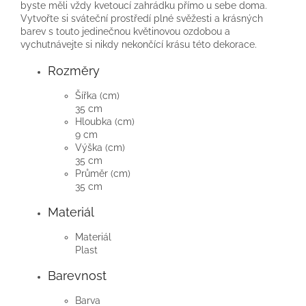
byste měli vždy kvetoucí zahrádku přímo u sebe doma.
Vytvořte si sváteční prostředí plné svěžesti a krásných
barev s touto jedinečnou květinovou ozdobou a
vychutnávejte si nikdy nekončící krásu této dekorace.
Rozměry
Šířka (cm)
35 cm
Hloubka (cm)
9 cm
Výška (cm)
35 cm
Průměr (cm)
35 cm
Materiál
Materiál
Plast
Barevnost
Barva