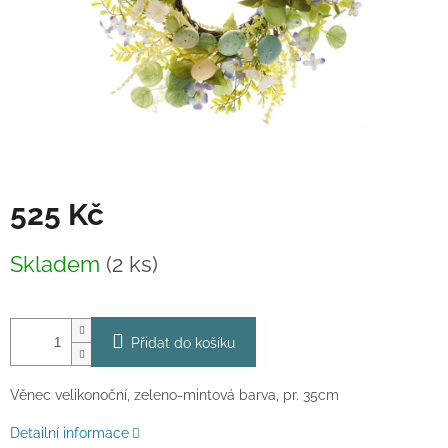
525 Kč
Měrná
Skladem
(2 ks)
cena:
Přidat do košíku
Věnec velikonoční, zeleno-mintová barva, pr. 35cm
Detailní informace