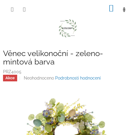
Přejít
NÁKUP
na
obsah
KOŠÍK
Věnec velikonoční - zeleno-
mintová barva
PRZ4005
Průměrné
Neohodnoceno
Podrobnosti hodnocení
Akce
hodnocení
produktu
je
0,0
z
5
hvězdiček.