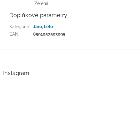
Zelená
Doplňkové parametry
Kategorie
:
Jaro, Léto
EAN
:
8591957593995
Z
á
p
a
Instagram
t
í