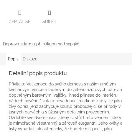
ZEPTAT SE
SDÍLET
Doprava zdarma při nákupu nad 1299kč.
Popis
Diskuze
Detailní popis produktu
Přivítejte Velikonoce do svého domova s naším umělým
květinovým věncem laděným do zeleno azurových barev a
doplněným barevnými vajíčky. Ihned přinese do interiéru
nádech nového života a nevadnoucí rostlinné krásy. Je jako
živý obraz, jenž zachycuje kouzlo probouzející se přírody v
jasných barvách a s úžasným detailním provedením.
Ozdobte své dveře, okna, stěny či stůl tímto věncem, který
je mimořádně všestranný a zároveň elegantní. Jeho květy a
listy vypadají tak autenticky, že budete mít pocit, jako