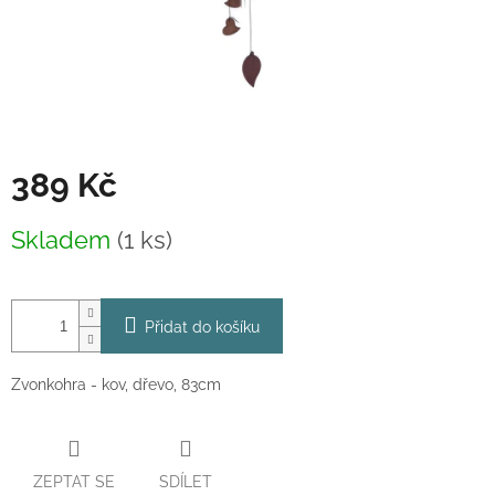
389 Kč
Měrná
Skladem
(1 ks)
cena:
Přidat do košíku
Zvonkohra - kov, dřevo, 83cm
ZEPTAT SE
SDÍLET