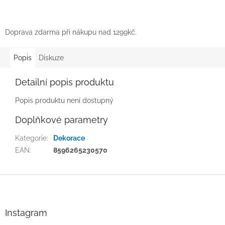
Doprava zdarma při nákupu nad 1299kč.
Popis
Diskuze
Detailní popis produktu
Popis produktu není dostupný
Doplňkové parametry
Kategorie
:
Dekorace
EAN
:
8596265230570
Z
á
p
a
Instagram
t