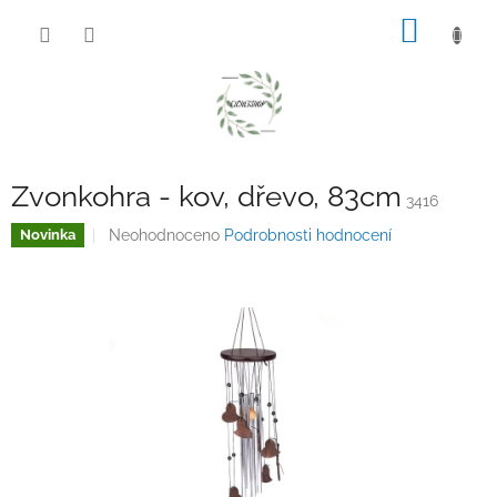
Přejít
NÁKUP
na
obsah
KOŠÍK
Zvonkohra - kov, dřevo, 83cm
3416
Průměrné
Neohodnoceno
Podrobnosti hodnocení
Novinka
hodnocení
produktu
je
0,0
z
5
hvězdiček.