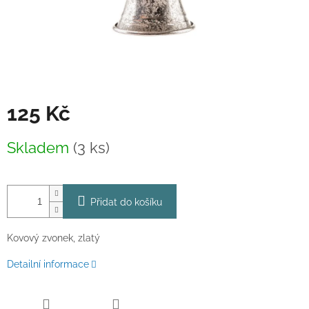
125 Kč
Měrná
Skladem
(3 ks)
cena:
Přidat do košíku
Kovový zvonek, zlatý
Detailní informace