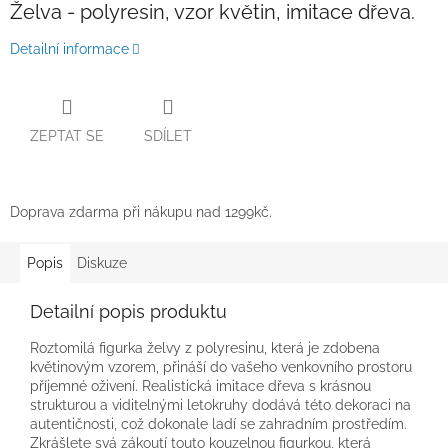
Želva - polyresin, vzor květin, imitace dřeva.
Detailní informace
ZEPTAT SE
SDÍLET
Doprava zdarma při nákupu nad 1299kč.
Popis
Diskuze
Detailní popis produktu
Roztomilá figurka želvy z polyresinu, která je zdobena
květinovým vzorem, přináší do vašeho venkovního prostoru
příjemné oživení. Realistická imitace dřeva s krásnou
strukturou a viditelnými letokruhy dodává této dekoraci na
autentičnosti, což dokonale ladí se zahradním prostředím.
Zkrášlete svá zákoutí touto kouzelnou figurkou, která