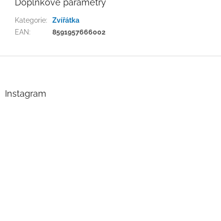
Doplňkové parametry
Kategorie
:
Zvířátka
EAN
:
8591957666002
Z
á
p
a
Instagram
t
í