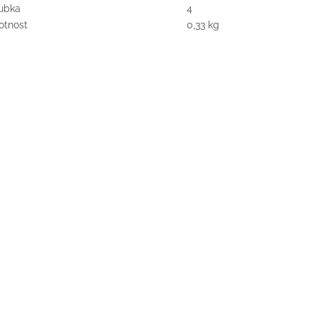
ubka
4
tnost
0,33 kg