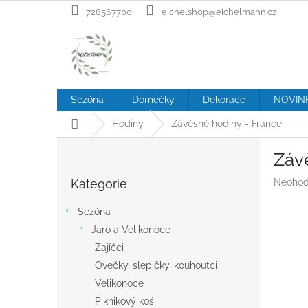
Přejít
728567700
eichelshop@eichelmann.cz
na
obsah
Sezóna
Domečky
Dekorace
NOVIN
Domů
Hodiny
Závěsné hodiny - France
P
Záv
o
Přeskočit
s
Průměr
Kategorie
Neohod
kategorie
t
hodnoc
r
produk
Sezóna
a
je
Jaro a Velikonoce
n
0,0
z
Zajíčci
n
5
í
Ovečky, slepičky, kouhoutci
hvězdič
p
Velikonoce
a
Piknikový koš