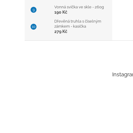
Vonná svíčka ve skle - 260g
190 Kč
Dřevěná truhla s číselným
zámkem - kasička
279 Kč
Z
á
p
a
t
Instagr
í