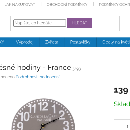
JAK NAKUPOVAT
OBCHODNÍ PODMÍNKY
PODMÍNKY OCHR
HLEDAT
KY
Výprodej
Zvířata
Postavičky
Obaly na květ
ěsné hodiny - France
3293
né
noceno
Podrobnosti hodnocení
ení
139
tu
Měrná
Skla
cena:
ek.