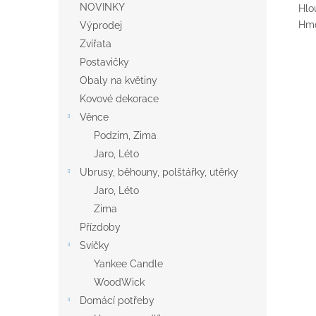
NOVINKY
Hlo
Hmo
Výprodej
Zvířata
Postavičky
Obaly na květiny
Kovové dekorace
Věnce
Podzim, Zima
Jaro, Léto
Ubrusy, běhouny, polštářky, utěrky
Jaro, Léto
Zima
Přízdoby
Svíčky
Yankee Candle
WoodWick
Domácí potřeby