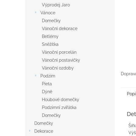
n
Výprodej Jaro
e
Vánoce
l
Domečky
Vánoční dekorace
Betlémy
Sněžítka
Vánoční porcelán
Vánoční postavičky
Vánoční ozdoby
Doprava
Podzim
Pieta
Dýně
Popi
Houbové domečky
Podzimní zvířátka
Det
Domečky
Domečky
Šíř
Dekorace
Výš