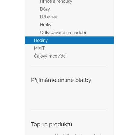
Hrnce a rendlíky
Dózy
Džbánky
Hrnky
Odkapávače na nádobí
Hodiny
MIXIT
Čajový medvídci
Přijímáme online platby
Top 10 produktů