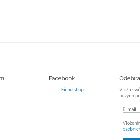
am
Facebook
Odebíra
Eichelshop
Vložte sv
nových pr
E-mail
Vložení
osobníc