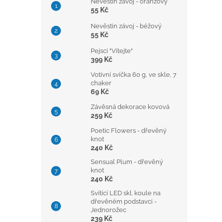
Nevěstin závoj - oranžový
55 Kč
Nevěstin závoj - béžový
55 Kč
Pejsci "Vítejte"
399 Kč
Votivní svíčka 60 g, ve skle, 7
chaker
69 Kč
Závěsná dekorace kovová
259 Kč
Poetic Flowers - dřevěný
knot
240 Kč
Sensual Plum - dřevěný
knot
240 Kč
Svítící LED skl. koule na
dřevěném podstavci -
Jednorožec
239 Kč