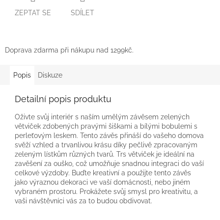
ZEPTAT SE
SDÍLET
Doprava zdarma při nákupu nad 1299kč.
Popis
Diskuze
Detailní popis produktu
Oživte svůj interiér s naším umělým závěsem zelených
větviček zdobených pravými šiškami a bílými bobulemi s
perleťovým leskem. Tento závěs přináší do vašeho domova
svěží vzhled a trvanlivou krásu díky pečlivě zpracovaným
zeleným lístkům různých tvarů. Trs větviček je ideální na
zavěšení za ouško, což umožňuje snadnou integraci do vaší
celkové výzdoby. Buďte kreativní a použijte tento závěs
jako výraznou dekoraci ve vaší domácnosti, nebo jiném
vybraném prostoru. Prokážete svůj smysl pro kreativitu, a
vaši návštěvníci vás za to budou obdivovat.