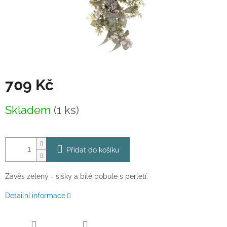
709 Kč
Měrná
Skladem
(1 ks)
cena:
Přidat do košíku
Závěs zelený - šišky a bílé bobule s perletí.
Detailní informace