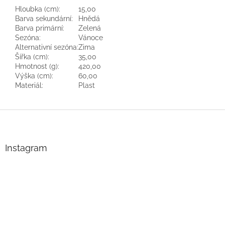
Hloubka (cm):
15,00
Barva sekundární:
Hnědá
Barva primární:
Zelená
Sezóna:
Vánoce
Alternativní sezóna:
Zima
Šířka (cm):
35,00
Hmotnost (g):
420,00
Výška (cm):
60,00
Materiál:
Plast
Z
á
p
a
Instagram
t
í