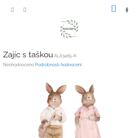
Přejít
NÁKUP
na
obsah
KOŠÍK
Zajíc s taškou
ALA3465-K
Průměrné
Neohodnoceno
Podrobnosti hodnocení
hodnocení
produktu
je
0,0
z
5
hvězdiček.