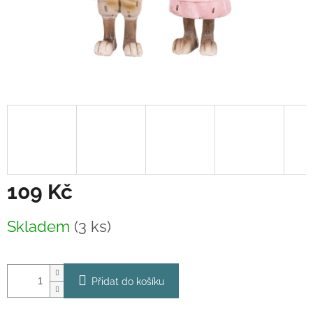
109 Kč
Měrná
Skladem
(3 ks)
cena:
Přidat do košíku