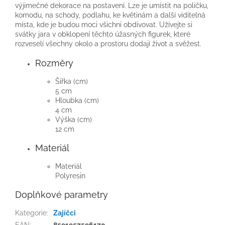
výjimečné dekorace na postavení. Lze je umístit na poličku,
komodu, na schody, podlahu, ke květinám a další viditelná
místa, kde je budou moci všichni obdivovat. Užívejte si
svátky jara v obklopení těchto úžasných figurek, které
rozveselí všechny okolo a prostoru dodají život a svěžest.
Rozměry
Šířka (cm)
5 cm
Hloubka (cm)
4 cm
Výška (cm)
12 cm
Materiál
Materiál
Polyresin
Doplňkové parametry
Kategorie
:
Zajíčci
EAN
:
8591957596170