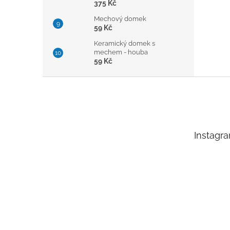
375 Kč
Mechový domek
59 Kč
Keramický domek s
mechem - houba
59 Kč
Z
á
p
a
t
Instagr
í