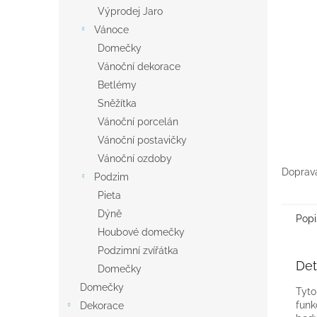
n
Výprodej Jaro
e
Vánoce
l
Domečky
Vánoční dekorace
Betlémy
Sněžítka
Vánoční porcelán
Vánoční postavičky
Vánoční ozdoby
Doprava
Podzim
Pieta
Dýně
Popi
Houbové domečky
Podzimní zvířátka
Det
Domečky
Domečky
Tyto
funk
Dekorace