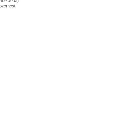
race dodají
ozornost