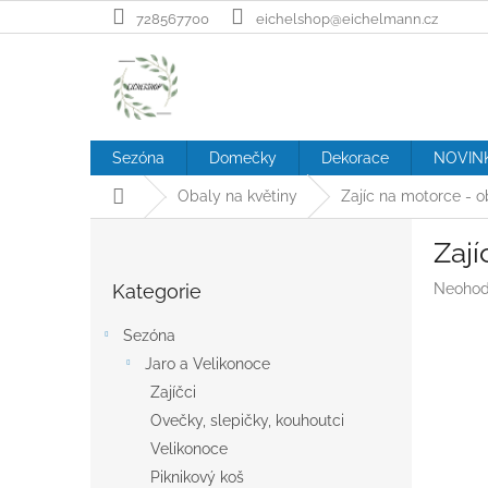
Přejít
728567700
eichelshop@eichelmann.cz
na
obsah
Sezóna
Domečky
Dekorace
NOVIN
Domů
Obaly na květiny
Zajíc na motorce - o
P
Zají
o
Přeskočit
s
Průměr
Kategorie
Neohod
kategorie
t
hodnoc
r
produk
Sezóna
a
je
Jaro a Velikonoce
n
0,0
z
Zajíčci
n
5
í
Ovečky, slepičky, kouhoutci
hvězdič
p
Velikonoce
a
Piknikový koš