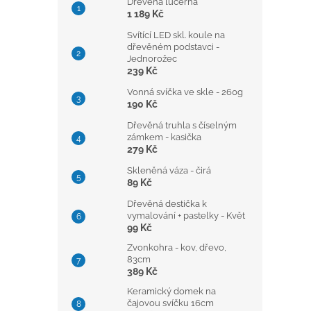
Dřevěná lucerna
1 189 Kč
Svítící LED skl. koule na
dřevěném podstavci -
Jednorožec
239 Kč
Vonná svíčka ve skle - 260g
190 Kč
Dřevěná truhla s číselným
zámkem - kasička
279 Kč
Skleněná váza - čirá
89 Kč
Dřevěná destička k
vymalování + pastelky - Květ
99 Kč
Zvonkohra - kov, dřevo,
83cm
389 Kč
Keramický domek na
čajovou svíčku 16cm