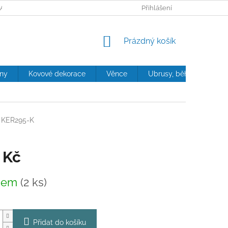
ANY OSOBNÍCH ÚDAJŮ
Přihlášení
NÁKUPNÍ
Prázdný košík
KOŠÍK
iny
Kovové dekorace
Věnce
Ubrusy, běhouny, polštá
KER295-K
 Kč
dem
(2 ks)
Přidat do košíku