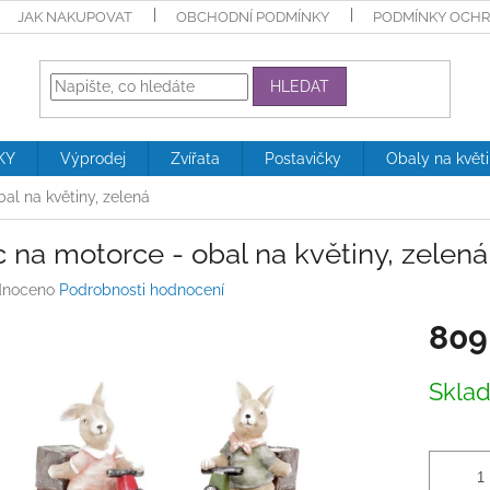
JAK NAKUPOVAT
OBCHODNÍ PODMÍNKY
PODMÍNKY OCHR
HLEDAT
KY
Výprodej
Zvířata
Postavičky
Obaly na květ
bal na květiny, zelená
c na motorce - obal na květiny, zelená
né
noceno
Podrobnosti hodnocení
ení
809
tu
Měrná
Skla
cena:
ek.