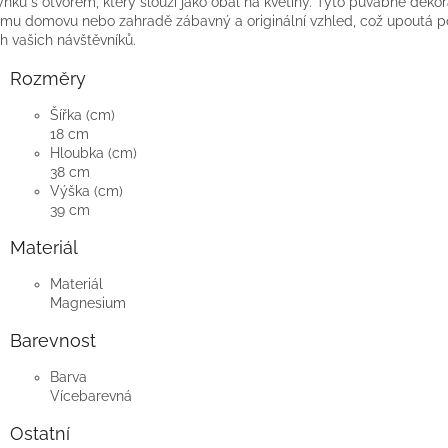
nku s otvorem, který slouží jako obal na květiny. Tyto půvabné deko
mu domovu nebo zahradě zábavný a originální vzhled, což upoutá p
h vašich návštěvníků.
Rozměry
Šířka (cm)
18 cm
Hloubka (cm)
38 cm
Výška (cm)
39 cm
Materiál
Materiál
Magnesium
Barevnost
Barva
Vícebarevná
Ostatní