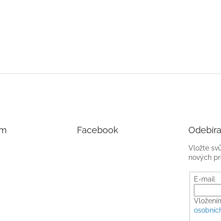
am
Facebook
Odebíra
Vložte sv
nových pr
E-mail
Vložení
osobníc