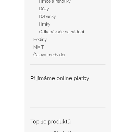
Hrnce a rendlíky
Dózy
Džbánky
Hrnky
Odkapávače na nádobí
Hodiny
MIXIT
Čajový medvídci
Přijímáme online platby
Top 10 produktů