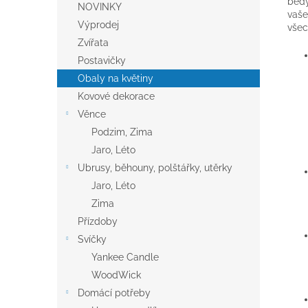
bedý
NOVINKY
vaše
Výprodej
všec
Zvířata
Postavičky
Obaly na květiny
Kovové dekorace
Věnce
Podzim, Zima
Jaro, Léto
Ubrusy, běhouny, polštářky, utěrky
Jaro, Léto
Zima
Přízdoby
Svíčky
Yankee Candle
WoodWick
Domácí potřeby