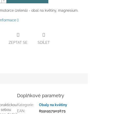
 motorce (zelená) - obal na květiny, magnesium.
 informace
ZEPTAT SE
SDÍLET
Doplňkové parametry
 praktickou
Kategorie
:
Obaly na květiny
a sebou
EAN
:
8591957905675