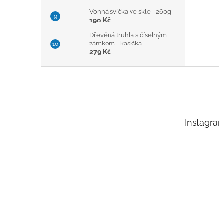
Vonná svíčka ve skle - 260g
190 Kč
Dřevěná truhla s číselným
zámkem - kasička
279 Kč
Z
á
p
a
t
Instagr
í