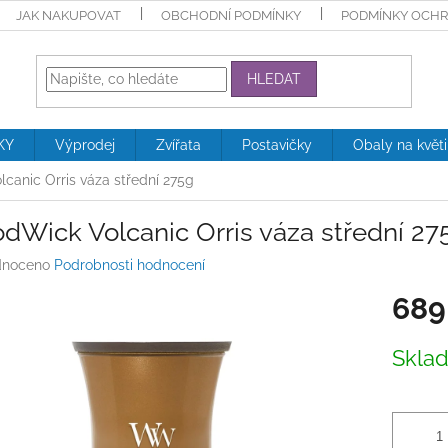
JAK NAKUPOVAT
OBCHODNÍ PODMÍNKY
PODMÍNKY OCHR
HLEDAT
KY
Výprodej
Zvířata
Postavičky
Obaly na květ
anic Orris váza střední 275g
dWick Volcanic Orris váza střední 27
né
noceno
Podrobnosti hodnocení
ení
689
tu
Měrná
Skla
cena:
ek.