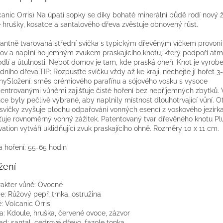
canic Orris) Na úpatí sopky se díky bohaté minerální půdě rodí nový ž
 hrušky, kosatce a santalového dřeva zvěstuje obnovený růst.
antně tvarovaná střední svíčka s typickým dřevěným víčkem provoní
v a naplní ho jemným zvukem praskajícího knotu, který podpoří atm
dlí a útulnosti. Neboť domov je tam, kde praská oheň. Knot je vyrob
odního dřeva.TIP: Rozpusťte svíčku vždy až ke kraji, nechejte jí hořet 3
nySložení: směs prémiového parafínu a sójového vosku s vysoce
entrovanými vůněmi zajišťuje čisté hoření bez nepříjemných zbytků.
ce byly pečlivě vybrané, aby naplnily místnost dlouhotrvající vůní. 
 svíčky zvyšuje plochu odpařování vonných esencí z voskového jezírk
šťuje rovnoměrný vonný zážitek. Patentovaný tvar dřevěného knotu P
vation vytváří uklidňující zvuk praskajícího ohně. Rozměry 10 x 11 cm.
 hoření: 55-65 hodin
žení
akter vůně: Ovocné
e: Růžový pepř, trnka, ostružina
: Volcanic Orris
a: Kdoule, hruška, červené ovoce, zázvor
ad: santal, cedrové dřevo, fazole tonka