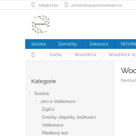
Přejít
728567700
eichelshop@eichelmann.cz
na
obsah
Sezóna
Domečky
Dekorace
NOVIN
Domů
Svíčky
WoodWick
WoodWick Volc
P
Woo
o
Přeskočit
s
Průměr
Kategorie
Neohod
kategorie
t
hodnoc
r
produk
Sezóna
a
je
Jaro a Velikonoce
n
0,0
z
Zajíčci
n
5
í
Ovečky, slepičky, kouhoutci
hvězdič
p
Velikonoce
a
Piknikový koš