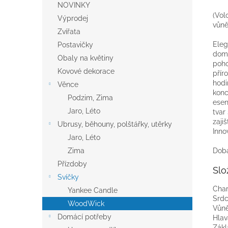
NOVINKY
(Vol
Výprodej
vůně
Zvířata
Eleg
Postavičky
domo
Obaly na květiny
poho
Kovové dekorace
přír
hodi
Věnce
konc
Podzim, Zima
esen
Jaro, Léto
tvar
zaji
Ubrusy, běhouny, polštářky, utěrky
Inno
Jaro, Léto
Doba
Zima
Přízdoby
Slo
Svíčky
Char
Yankee Candle
Srdc
WoodWick
Vůně
Domácí potřeby
Hlav
Zákl