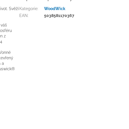
ivot. Svěží
Kategorie
:
WoodWick
EAN
:
5038581170367
 váš
osféru
en z
-4
 Vonné
Otevřený
a a
luswick®