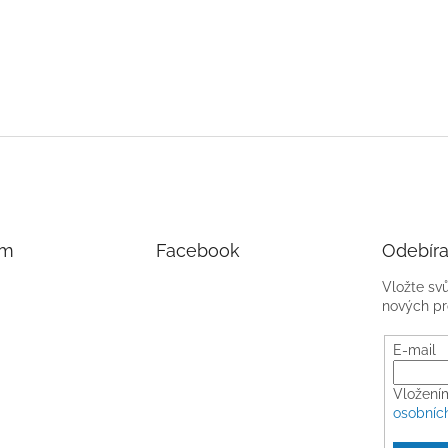
am
Facebook
Odebíra
Vložte sv
nových pr
E-mail
Vložení
osobníc