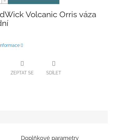
Wick Volcanic Orris váza
dní
 informace
ZEPTAT SE
SDÍLET
Doplňkové parametry