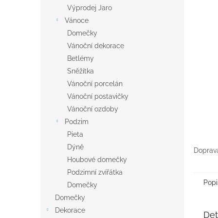
n
Výprodej Jaro
e
Vánoce
l
Domečky
Vánoční dekorace
Betlémy
Sněžítka
Vánoční porcelán
Vánoční postavičky
Vánoční ozdoby
Podzim
Pieta
Dýně
Doprava
Houbové domečky
Podzimní zvířátka
Popi
Domečky
Domečky
Dekorace
Det