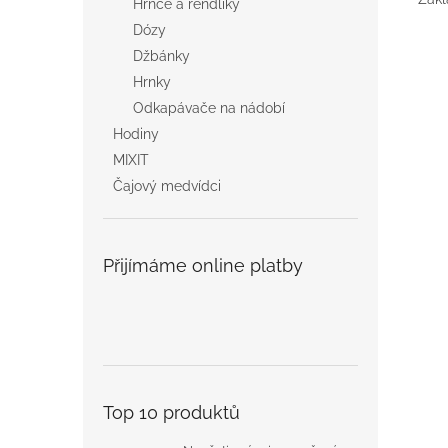
Hrnce a rendlíky
Dózy
Džbánky
Hrnky
Odkapávače na nádobí
Hodiny
MIXIT
Čajový medvídci
Přijímáme online platby
Top 10 produktů