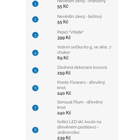
Nevěstin závoj - oranžový
55 Kč
Nevěstin závoj - béžový
55 Kč
Pejsci "Vítejte"
399 Kč
Votivní svíčka 60 g, ve skle, 7
chaker
69 Kč
Závěsná dekorace kovová
259 Kč
Poetic Flowers - dřevěný
knot
240 Kč
Sensual Plum - dřevěný
knot
240 Kč
Svítící LED skl. koule na
dřevěném podstavci -
Jednorožec
239 Kč