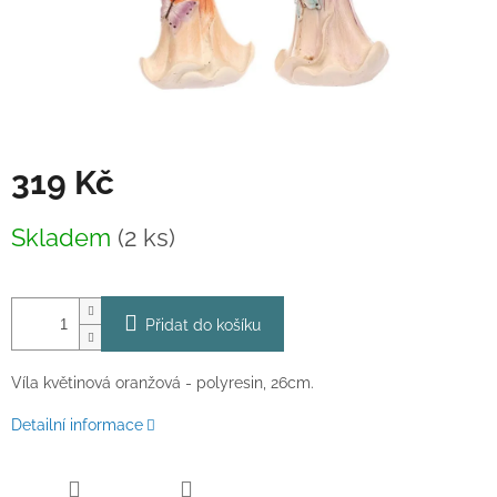
319 Kč
Měrná
Skladem
(2 ks)
cena:
Přidat do košíku
Víla květinová oranžová - polyresin, 26cm.
Detailní informace