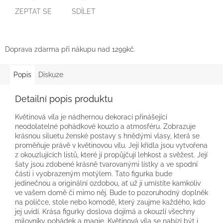
ZEPTAT SE
SDÍLET
Doprava zdarma při nákupu nad 1299kč.
Popis
Diskuze
Detailní popis produktu
Květinová víla je nádhernou dekorací přinášející
neodolatelné pohádkové kouzlo a atmosféru. Zobrazuje
krásnou siluetu ženské postavy s hnědými vlasy, která se
proměňuje právě v květinovou vílu. Její křídla jsou vytvořena
z okouzlujících listů, které jí propůjčují lehkost a svěžest. Její
šaty jsou zdobené krásně tvarovanými lístky a ve spodní
části i vyobrazeným motýlem. Tato figurka bude
jedinečnou a originální ozdobou, ať už ji umístíte kamkoliv
ve vašem domě či mimo něj. Bude to pozoruhodný doplněk
na poličce, stole nebo komodě, který zaujme každého, kdo
jej uvidí. Krása figurky doslova dojímá a okouzlí všechny
milovníky pohádek a magie. Květinová víla se nabízí být i