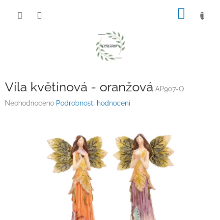
Přejít
NÁKUP
na
obsah
KOŠÍK
Víla květinová - oranžová
AP907-O
Průměrné
Neohodnoceno
Podrobnosti hodnocení
hodnocení
produktu
je
0,0
z
5
hvězdiček.