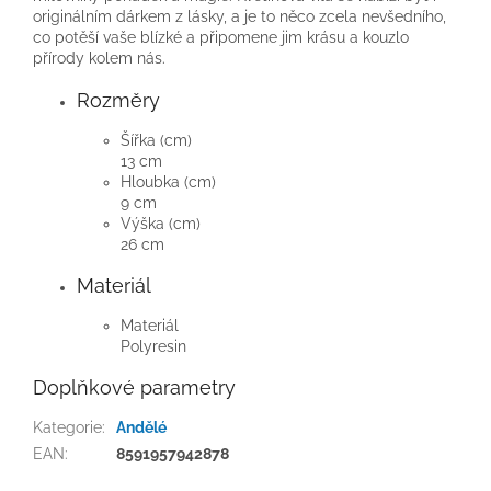
originálním dárkem z lásky, a je to něco zcela nevšedního,
co potěší vaše blízké a připomene jim krásu a kouzlo
přírody kolem nás.
Rozměry
Šířka (cm)
13 cm
Hloubka (cm)
9 cm
Výška (cm)
26 cm
Materiál
Materiál
Polyresin
Doplňkové parametry
Kategorie
:
Andělé
EAN
:
8591957942878