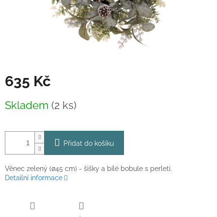
635 Kč
Měrná
Skladem
(2 ks)
cena:
Přidat do košíku
Věnec zelený (ø45 cm) - šišky a bílé bobule s perletí.
Detailní informace