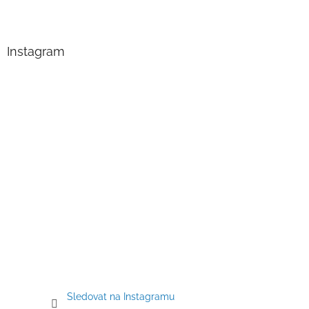
Z
á
p
a
Instagram
t
í
Sledovat na Instagramu