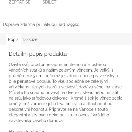
ZEPTAT SE
SDÍLET
Doprava zdarma při nákupu nad 1299kč.
Popis
Diskuze
Detailní popis produktu
Oživte svůj prostor nezapomenutelnou atmosférou
vánočních svátků s naším zeleným věncem. Je velký, s
průměrem 45 cm, přičemž jej zdobí ojíněné pravé šišky a
bílé perleťové bobule. To vše, společně se zelenými
větvičkami různých tvarů a velikostí, dodává věnci na kráse.
Můžete ho snadno pověsit na dveře či stěnu nebo umístit
na stůl jako středovou dekoraci. Kromě šišek je věnec zcela
umělý, což zaručuje jeho trvalou krásu a dlouhodobou
dekorativní hodnotu. Připravte se na Vánoce s touto
elegantní a stylovou dekorací, která okouzlí každého
návštěvníka vašeho domova.
Hloubka (cm):15,00