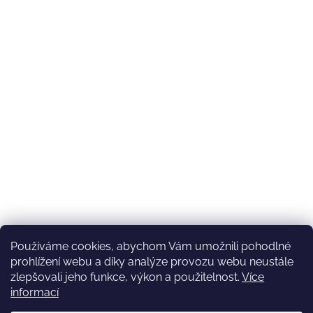
Používáme cookies, abychom Vám umožnili pohodlné
prohlížení webu a díky analýze provozu webu neustále
zlepšovali jeho funkce, výkon a použitelnost.
Více
informací