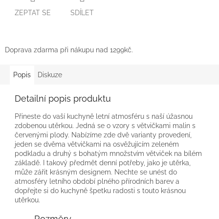
ZEPTAT SE
SDÍLET
Doprava zdarma při nákupu nad 1299kč.
Popis
Diskuze
Detailní popis produktu
Přineste do vaší kuchyně letní atmosféru s naší úžasnou
zdobenou utěrkou. Jedná se o vzory s větvičkami malin s
červenými plody. Nabízíme zde dvě varianty provedení,
jeden se dvěma větvičkami na osvěžujícím zeleném
podkladu a druhý s bohatým množstvím větviček na bílém
základě. I takový předmět denní potřeby, jako je utěrka,
může zářit krásným designem. Nechte se unést do
atmosféry letního období plného přírodních barev a
dopřejte si do kuchyně špetku radosti s touto krásnou
utěrkou.
Rozměry