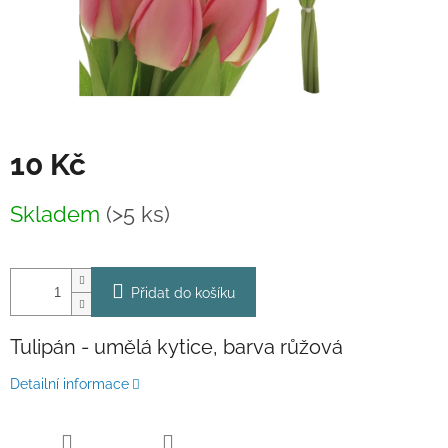
10 Kč
Měrná
Skladem
(>5 ks)
cena:
Přidat do košíku
Tulipán - umělá kytice, barva růžová
Detailní informace