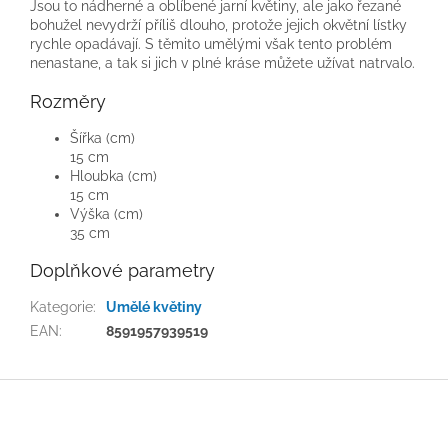
Jsou to nádherné a oblíbené jarní květiny, ale jako řezané
bohužel nevydrží příliš dlouho, protože jejich okvětní lístky
rychle opadávají. S těmito umělými však tento problém
nenastane, a tak si jich v plné kráse můžete užívat natrvalo.
Rozměry
Šířka (cm)
15 cm
Hloubka (cm)
15 cm
Výška (cm)
35 cm
Doplňkové parametry
Kategorie
:
Umělé květiny
EAN
:
8591957939519
Z
á
p