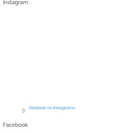
a
Instagram
t
í
Sledovat na Instagramu
Facebook