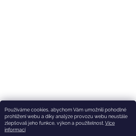
Používáme cookies, abychom Vám umožnili pohodlné
prohlížení webu a díky analýze provozu webu neustále
zlepšovali jeho funkce, výkon a použitelnost.
Více
informací