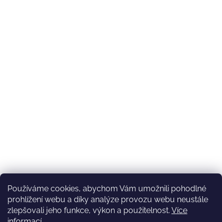
Používáme cookies, abychom Vám umožnili pohodlné
prohlížení webu a díky analýze provozu webu neustále
zlepšovali jeho funkce, výkon a použitelnost.
Více
informací