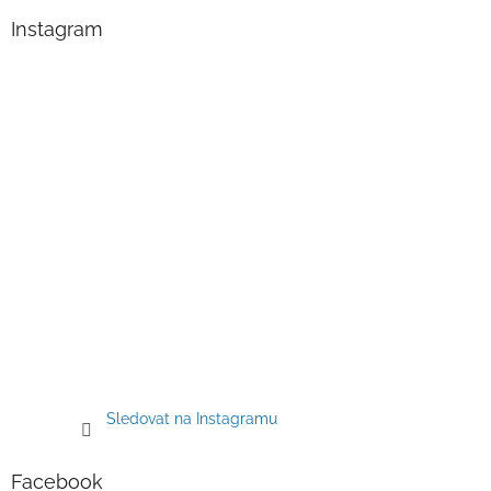
p
a
Instagram
t
í
Sledovat na Instagramu
Facebook