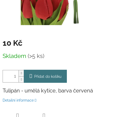
10 Kč
Měrná
Skladem
(>5 ks)
cena:
Přidat do košíku
Tulipán - umělá kytice, barva červená
Detailní informace