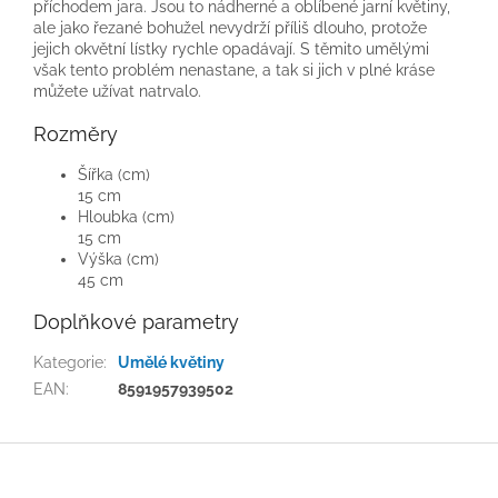
příchodem jara. Jsou to nádherné a oblíbené jarní květiny,
ale jako řezané bohužel nevydrží příliš dlouho, protože
jejich okvětní lístky rychle opadávají. S těmito umělými
však tento problém nenastane, a tak si jich v plné kráse
můžete užívat natrvalo.
Rozměry
Šířka (cm)
15 cm
Hloubka (cm)
15 cm
Výška (cm)
45 cm
Doplňkové parametry
Kategorie
:
Umělé květiny
EAN
:
8591957939502
Z
á