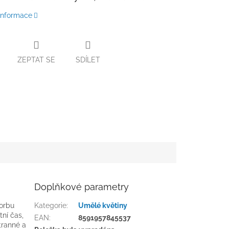
 informace
ZEPTAT SE
SDÍLET
Doplňkové parametry
vorbu
Kategorie
:
Umělé květiny
tní čas,
EAN
:
8591957845537
tranné a