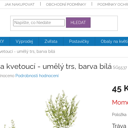
JAK NAKUPOVAT
OBCHODNÍ PODMÍNKY
PODMÍNKY OCHR
HLEDAT
KY
Výprodej
Zvířata
Postavičky
Obaly na květ
vetoucí - umělý trs, barva bílá
a kvetoucí - umělý trs, barva bílá
SG5537
né
noceno
Podrobnosti hodnocení
ení
45 
tu
Měrná
Mome
cena:
ek.
Položka
Tráva 