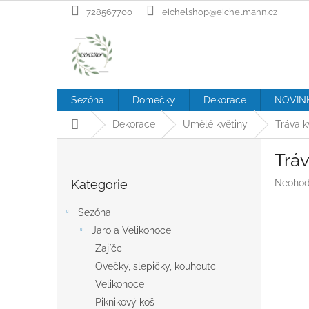
Přejít
728567700
eichelshop@eichelmann.cz
na
obsah
Sezóna
Domečky
Dekorace
NOVIN
Domů
Dekorace
Umělé květiny
Tráva k
P
Tráv
o
Přeskočit
s
Průměr
Kategorie
Neohod
kategorie
t
hodnoc
r
produk
Sezóna
a
je
Jaro a Velikonoce
n
0,0
z
Zajíčci
n
5
í
Ovečky, slepičky, kouhoutci
hvězdič
p
Velikonoce
a
Piknikový koš