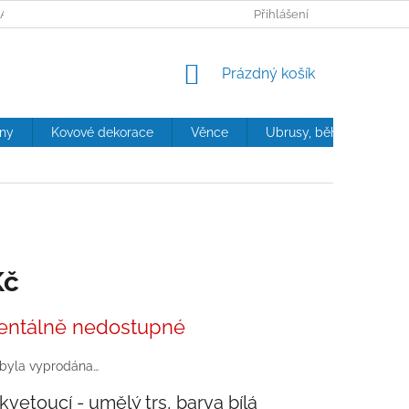
ANY OSOBNÍCH ÚDAJŮ
Přihlášení
NÁKUPNÍ
Prázdný košík
KOŠÍK
iny
Kovové dekorace
Věnce
Ubrusy, běhouny, polštá
Kč
ntálně nedostupné
 byla vyprodána…
kvetoucí - umělý trs, barva bílá