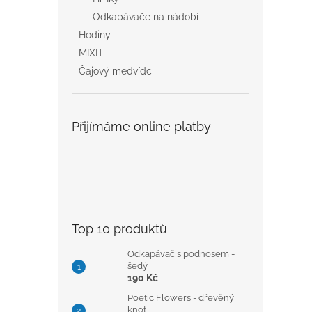
Odkapávače na nádobí
Hodiny
MIXIT
Čajový medvídci
Přijímáme online platby
Top 10 produktů
Odkapávač s podnosem -
šedý
190 Kč
Poetic Flowers - dřevěný
knot