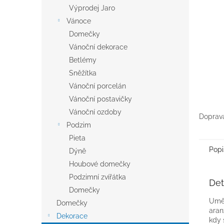
n
Výprodej Jaro
e
Vánoce
l
Domečky
Vánoční dekorace
Betlémy
Sněžítka
Vánoční porcelán
Vánoční postavičky
Vánoční ozdoby
Doprava
Podzim
Pieta
Popi
Dýně
Houbové domečky
Podzimní zvířátka
Det
Domečky
Uměl
Domečky
aran
Dekorace
kdy 