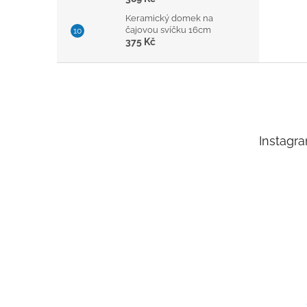
Keramický domek na
čajovou svíčku 16cm
375 Kč
Z
á
p
a
t
Instagr
í