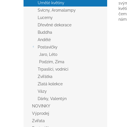
Umělé květiny
svým
květ
Svícny, Aromalampy
čemu
Lucerny
nám 
Dřevěné dekorace
Buddha
Andělé
Postavičky
Jaro, Léto
Podzim, Zima
Trpaslíci, vodníci
Zvířátka
Zlatá kolekce
Vázy
Dárky, Valentýn
NOVINKY
Výprodej
Zvířata