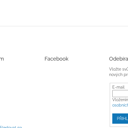
am
Facebook
Odebíra
Vložte sv
nových pr
E-mail
Vložení
osobníc
PŘIHL
Sledovat na