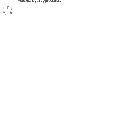
Položka byla vyprodána…
i
du, díky
stě, kde