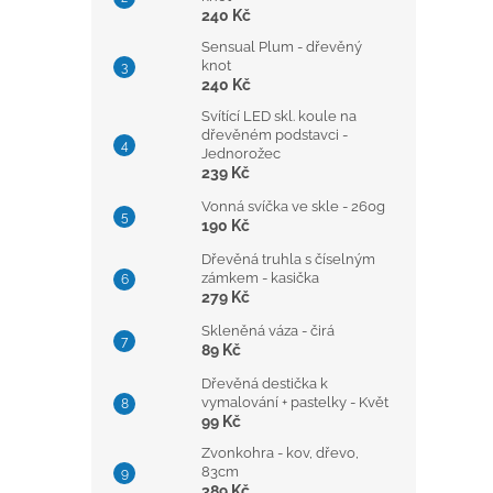
240 Kč
Sensual Plum - dřevěný
knot
240 Kč
Svítící LED skl. koule na
dřevěném podstavci -
Jednorožec
239 Kč
Vonná svíčka ve skle - 260g
190 Kč
Dřevěná truhla s číselným
zámkem - kasička
279 Kč
Skleněná váza - čirá
89 Kč
Dřevěná destička k
vymalování + pastelky - Květ
99 Kč
Zvonkohra - kov, dřevo,
83cm
389 Kč