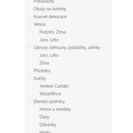
Postavičky
Obaly na květiny
Kovové dekorace
Věnce
Podzim, Zima
Jaro, Léto
Ubrusy, běhouny, polštářky, utěrky
Jaro, Léto
Zima
Přízdoby
Svíčky
Yankee Candle
WoodWick
Domácí potřeby
Hrnce a rendlíky
Dózy
Džbánky
Hrnky