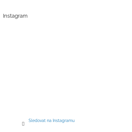
á
p
a
Instagram
t
í
Sledovat na Instagramu