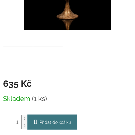
635 Kč
Měrná
Skladem
(1 ks)
cena:
Přidat do košíku