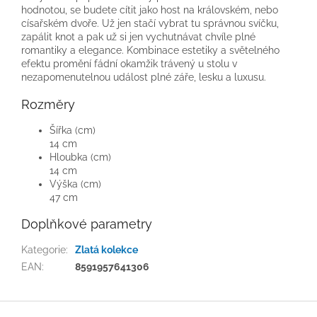
hodnotou, se budete cítit jako host na královském, nebo
císařském dvoře. Už jen stačí vybrat tu správnou svíčku,
zapálit knot a pak už si jen vychutnávat chvíle plné
romantiky a elegance. Kombinace estetiky a světelného
efektu promění fádní okamžik trávený u stolu v
nezapomenutelnou událost plné záře, lesku a luxusu.
Rozměry
Šířka (cm)
14 cm
Hloubka (cm)
14 cm
Výška (cm)
47 cm
Doplňkové parametry
Kategorie
:
Zlatá kolekce
EAN
:
8591957641306
Z