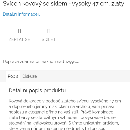
Svícen kovový se sklem - vysoký 47 cm, zlatý
Detailní informace
ZEPTAT SE
SDÍLET
Doprava zdarma při nákupu nad 1299kč.
Popis
Diskuze
Detailní popis produktu
Kovová dekorace v podobě zlatého svícnu, vysokého 47 cm
a doplněného jemným sklíčkem na vrcholu, vám přináší
noblesu a eleganci přímo na váš stůl. Právě kombinace
zlaté barvy se starožitným vzhledem, povýší vaše běžné
stolování na královskou úroveň. S tímto unikátním artiklem,
který věrně připomíná cenný předmět s historickou