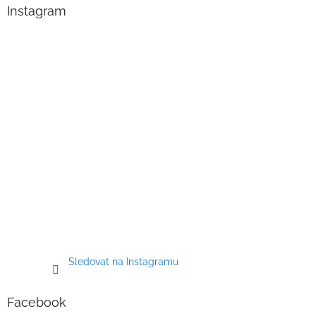
a
Instagram
t
í
Sledovat na Instagramu
Facebook