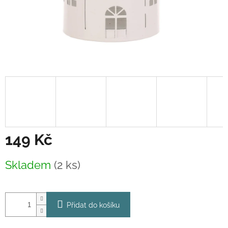
149 Kč
Měrná
Skladem
(2 ks)
cena:
Přidat do košíku