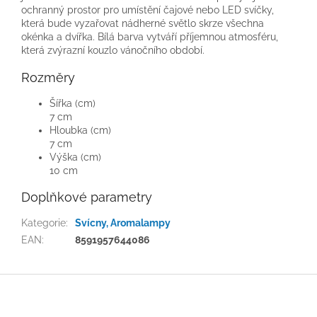
ochranný prostor pro umístění čajové nebo LED svíčky,
která bude vyzařovat nádherné světlo skrze všechna
okénka a dvířka. Bílá barva vytváří příjemnou atmosféru,
která zvýrazní kouzlo vánočního období.
Rozměry
Šířka (cm)
7 cm
Hloubka (cm)
7 cm
Výška (cm)
10 cm
Doplňkové parametry
Kategorie
:
Svícny, Aromalampy
EAN
:
8591957644086
Z
á
p