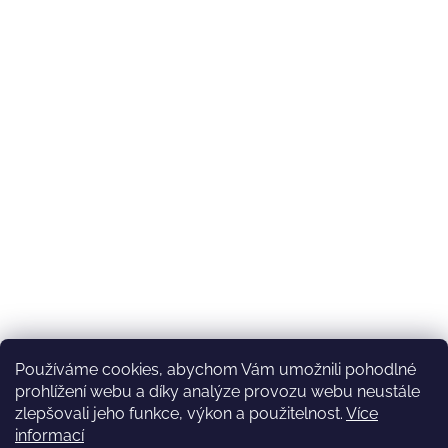
Používáme cookies, abychom Vám umožnili pohodlné
prohlížení webu a díky analýze provozu webu neustále
zlepšovali jeho funkce, výkon a použitelnost.
Více
informací