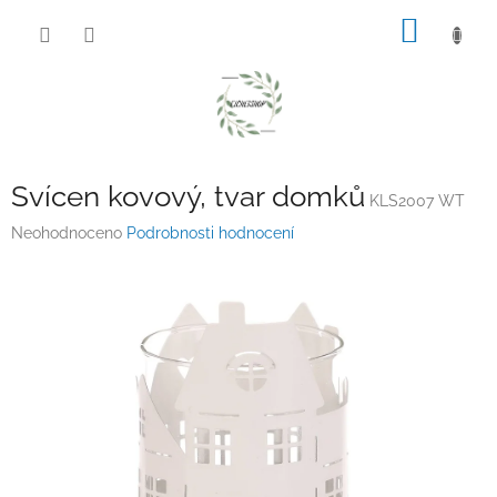
Přejít
NÁKUP
na
obsah
KOŠÍK
Svícen kovový, tvar domků
KLS2007 WT
Průměrné
Neohodnoceno
Podrobnosti hodnocení
hodnocení
produktu
je
0,0
z
5
hvězdiček.