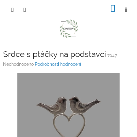
Přejít
NÁKUP
na
obsah
KOŠÍK
Srdce s ptáčky na podstavci
7047
Průměrné
Neohodnoceno
Podrobnosti hodnocení
hodnocení
produktu
je
0,0
z
5
hvězdiček.