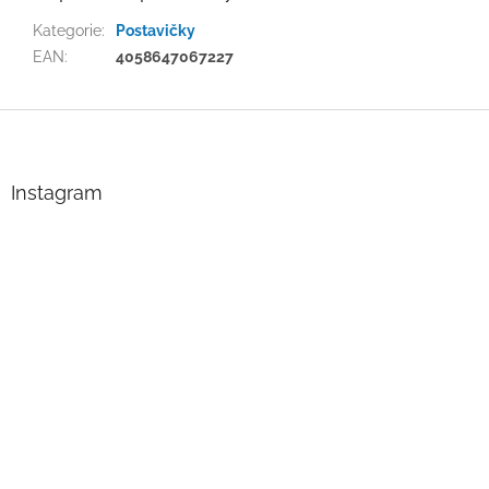
Kategorie
:
Postavičky
EAN
:
4058647067227
Z
á
p
a
Instagram
t
í