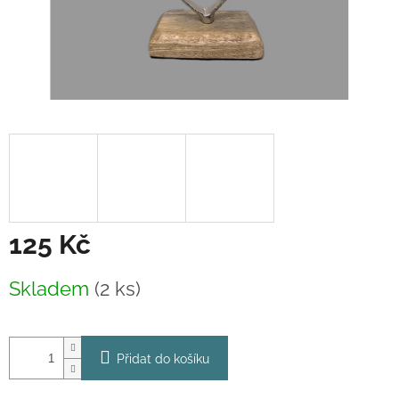
125 Kč
Měrná
Skladem
(2 ks)
cena:
Přidat do košíku