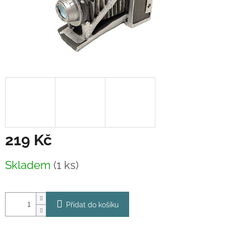
219 Kč
Měrná
Skladem
(1 ks)
cena:
Přidat do košíku