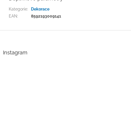
Kategorie
:
Dekorace
EAN
:
8592193009141
Z
á
p
a
Instagram
t
í