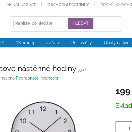
JAK NAKUPOVAT
OBCHODNÍ PODMÍNKY
PODMÍNKY OCHR
HLEDAT
KY
Výprodej
Zvířata
Postavičky
Obaly na květ
stové nástěnné hodiny
3308
né
noceno
Podrobnosti hodnocení
ení
199
tu
Měrná
Skla
cena:
ek.