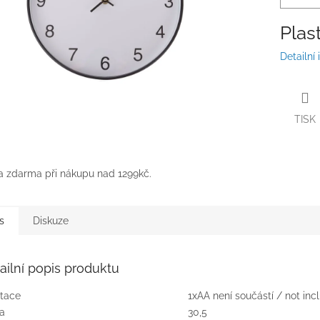
Plas
Detailní
TISK
 zdarma při nákupu nad 1299kč.
s
Diskuze
ailní popis produktu
tace
1xAA není součástí / not inc
ka
30,5