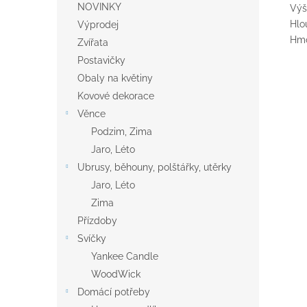
NOVINKY
Výš
Hlo
Výprodej
Hmo
Zvířata
Postavičky
Obaly na květiny
Kovové dekorace
Věnce
Podzim, Zima
Jaro, Léto
Ubrusy, běhouny, polštářky, utěrky
Jaro, Léto
Zima
Přízdoby
Svíčky
Yankee Candle
WoodWick
Domácí potřeby