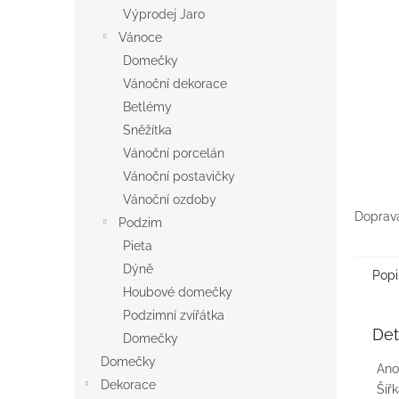
n
Výprodej Jaro
e
Vánoce
l
Domečky
Vánoční dekorace
Betlémy
Sněžítka
Vánoční porcelán
Vánoční postavičky
Vánoční ozdoby
Doprava
Podzim
Pieta
Dýně
Popi
Houbové domečky
Podzimní zvířátka
Det
Domečky
Domečky
Ano
Dekorace
Šíř