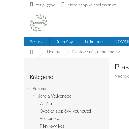
Přejít
728567700
eichelshop@eichelmann.cz
na
obsah
Sezóna
Domečky
Dekorace
NOVIN
Domů
Hodiny
Plastové nástěnné hodiny
P
Pla
o
Přeskočit
s
Průměr
Kategorie
Neohod
kategorie
t
hodnoc
r
produk
Sezóna
a
je
Jaro a Velikonoce
n
0,0
z
Zajíčci
n
5
í
Ovečky, slepičky, kouhoutci
hvězdič
p
Velikonoce
a
Piknikový koš