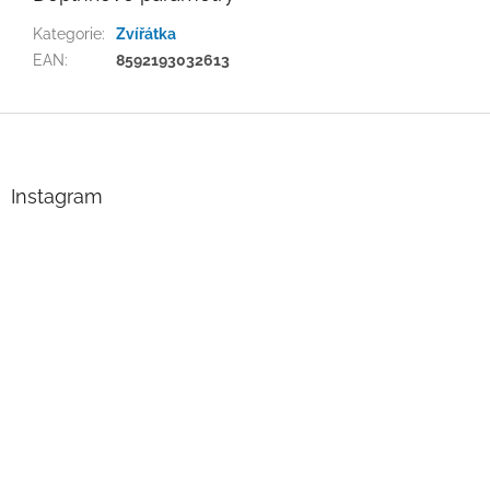
Kategorie
:
Zvířátka
EAN
:
8592193032613
Z
á
p
a
Instagram
t
í