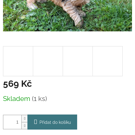
569 Kč
Měrná
Skladem
(1 ks)
cena:
Přidat do košíku