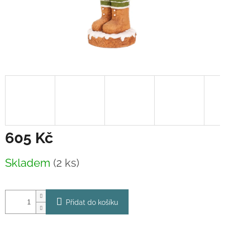
605 Kč
Měrná
Skladem
(2 ks)
cena:
Přidat do košíku