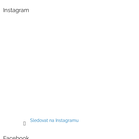
p
a
Instagram
t
í
Sledovat na Instagramu
Facebook