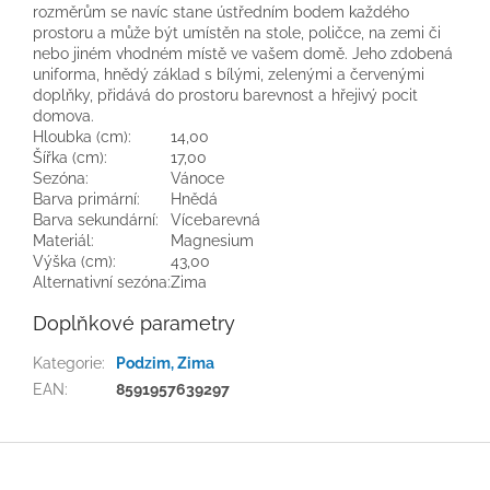
rozměrům se navíc stane ústředním bodem každého
prostoru a může být umístěn na stole, poličce, na zemi či
nebo jiném vhodném místě ve vašem domě. Jeho zdobená
uniforma, hnědý základ s bílými, zelenými a červenými
doplňky, přidává do prostoru barevnost a hřejivý pocit
domova.
Hloubka (cm):
14,00
Šířka (cm):
17,00
Sezóna:
Vánoce
Barva primární:
Hnědá
Barva sekundární:
Vícebarevná
Materiál:
Magnesium
Výška (cm):
43,00
Alternativní sezóna:
Zima
Doplňkové parametry
Kategorie
:
Podzim, Zima
EAN
:
8591957639297
Z
á