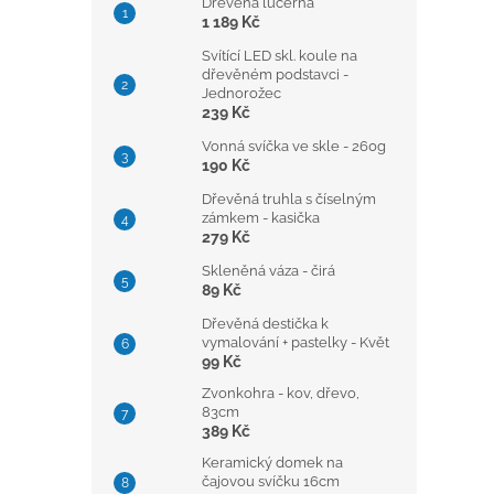
Dřevěná lucerna
1 189 Kč
Svítící LED skl. koule na
dřevěném podstavci -
Jednorožec
239 Kč
Vonná svíčka ve skle - 260g
190 Kč
Dřevěná truhla s číselným
zámkem - kasička
279 Kč
Skleněná váza - čirá
89 Kč
Dřevěná destička k
vymalování + pastelky - Květ
99 Kč
Zvonkohra - kov, dřevo,
83cm
389 Kč
Keramický domek na
čajovou svíčku 16cm