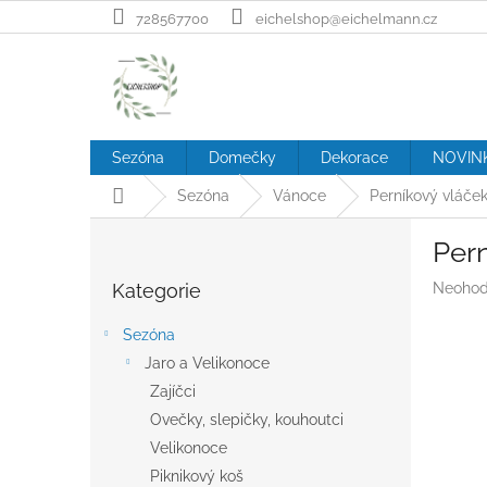
Přejít
728567700
eichelshop@eichelmann.cz
na
obsah
Sezóna
Domečky
Dekorace
NOVIN
Domů
Sezóna
Vánoce
Perníkový vláče
P
Per
o
Přeskočit
s
Průměr
Kategorie
Neohod
kategorie
t
hodnoc
r
produk
Sezóna
a
je
Jaro a Velikonoce
n
0,0
z
Zajíčci
n
5
í
Ovečky, slepičky, kouhoutci
hvězdič
p
Velikonoce
a
Piknikový koš