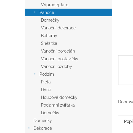
n
Výprodej Jaro
e
Vánoce
l
Domečky
Vánoční dekorace
Betlémy
Sněžítka
Vánoční porcelán
Vánoční postavičky
Vánoční ozdoby
Podzim
Pieta
Dýně
Houbové domečky
Doprava
Podzimní zvířátka
Domečky
Domečky
Popi
Dekorace