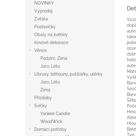
NOVINKY
Det
Výprodej
Zvířata
Vyzd
dopl
Postavičky
aute
Obaly na květiny
loko
jedn
Kovové dekorace
stro
Věnce
dvěm
Podzim, Zima
hvěz
aute
Jaro, Léto
Mate
Ubrusy, běhouny, polštářky, utěrky
Výšk
Jaro, Léto
Barv
Sezó
Zima
Barv
Přízdoby
Šířk
Svíčky
Poče
Hmot
Yankee Candle
Alte
WoodWick
Hlou
Bate
Domácí potřeby
Typ 