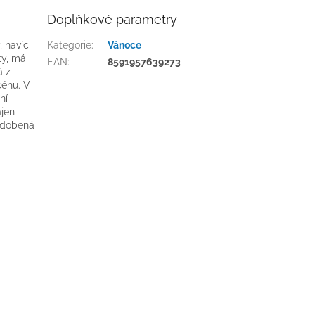
Doplňkové parametry
, navíc
Kategorie
:
Vánoce
ty, má
EAN
:
8591957639273
á z
cénu. V
ní
ájen
 zdobená