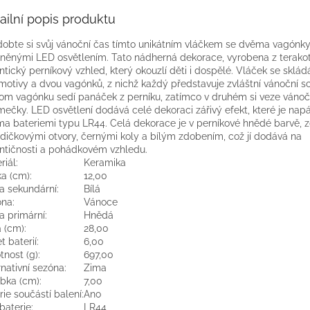
ailní popis produktu
obte si svůj vánoční čas tímto unikátním vláčkem se dvěma vagónky
něnými LED osvětlením. Tato nádherná dekorace, vyrobena z terako
ntický perníkový vzhled, který okouzlí děti i dospělé. Vláček se sklád
motivy a dvou vagónků, z nichž každý představuje zvláštní vánoční s
om vagónku sedí panáček z perníku, zatímco v druhém si veze vánoč
mečky. LED osvětlení dodává celé dekoraci zářivý efekt, které je nap
a bateriemi typu LR44. Celá dekorace je v perníkové hnědé barvě,
dičkovými otvory, černými koly a bílým zdobením, což jí dodává na
ntičnosti a pohádkovém vzhledu.
riál:
Keramika
a (cm):
12,00
a sekundární:
Bílá
na:
Vánoce
a primární:
Hnědá
a (cm):
28,00
t baterií:
6,00
nost (g):
697,00
rnativní sezóna:
Zima
bka (cm):
7,00
rie součástí balení:
Ano
baterie:
LR44