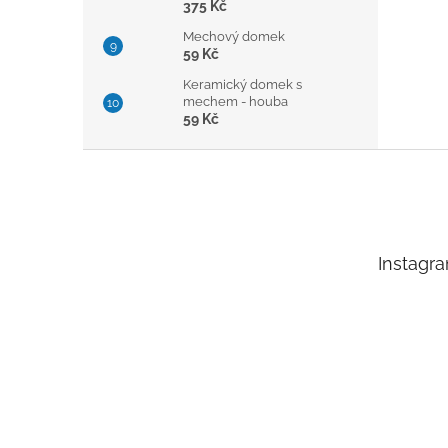
375 Kč
Mechový domek
59 Kč
Keramický domek s
mechem - houba
59 Kč
Z
á
p
a
t
Instagr
í