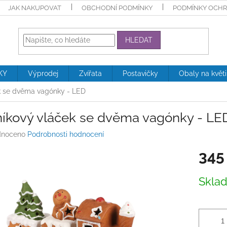
JAK NAKUPOVAT
OBCHODNÍ PODMÍNKY
PODMÍNKY OCHR
HLEDAT
KY
Výprodej
Zvířata
Postavičky
Obaly na květ
k se dvěma vagónky - LED
níkový vláček se dvěma vagónky - LE
né
noceno
Podrobnosti hodnocení
ení
345
tu
Měrná
Skla
cena:
ek.