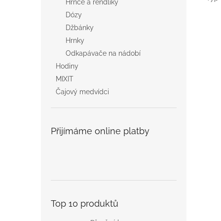
Hrnce a rendlíky
Dózy
Džbánky
Hrnky
Odkapávače na nádobí
Hodiny
MIXIT
Čajový medvídci
Přijímáme online platby
Top 10 produktů