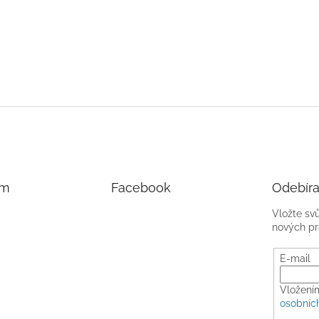
am
Facebook
Odebíra
Vložte sv
nových pr
E-mail
Vložení
osobníc