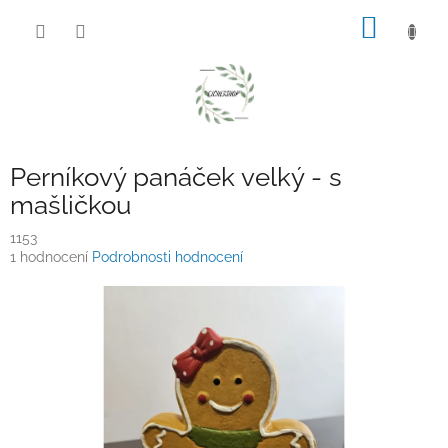
Přejít
NÁKUP
na
obsah
KOŠÍK
Perníkový panáček velký - s
mašličkou
1153
Průměrné
1 hodnocení
Podrobnosti hodnocení
hodnocení
produktu
je
5,0
z
5
hvězdiček.