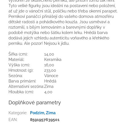
vytvořen ze skutečného perníku, ale přitom tomu tak není.
Tyto velké figurky jsou ideální na postavení nebo položení,
ať už jde o vánoční stůl, poličku nebo třeba okenní parapet.
Perníkoví panáčci přinášejí do vašeho domova atmosféru
dětské radosti a pohádkového kouzla. Jsou usměvaví a
roztomilí, s bílým lemováním a barevnými doplňky v
podobě motýlka nebo šátku kolem krku. Hnědá barva
dodává jejich vzhledu autenticitu voňavého a křehkého
perníku. Ale pozor! Nejsou k jídlu.
Šířka (cm):
14,00
Materiál:
Keramika
Výška (cm):
16,00
Hmotnost (g):
233,00
Sezóna:
Vánoce
Barva primární:
Hnědá
Alternativní sezóna:
Zima
Hloubka (cm):
4,00
Doplňkové parametry
Kategorie
:
Podzim, Zima
EAN
:
8591957639501