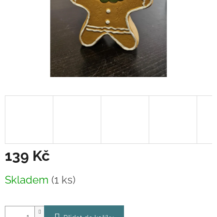
139 Kč
Měrná
Skladem
(1 ks)
cena: