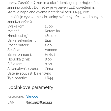
prvky. Zasněžený komín a okolí domku jen potrhuje krásu
zimního období. Domeček je vybaven LED osvětlením,
které je napájeno dvěma bateriemi typu LR44, což
umožňuje vyvolat neodolatelný světelný efekt za dlouhých
zimních večerů.
Výška (cm):
11,00
Materiál:
Keramika
Hmotnost (g):
180,00
Barva sekundární:
Bílá
Počet baterií:
2,00
Sezóna:
Vánoce
Barva primární:
Hnědá
Hloubka (cm):
8,00
Šířka (cm):
8,00
Alternativní sezóna:
Zima
Baterie součástí balení:
Ano
Typ baterie:
LR44
Doplňkové parametry
Kategorie
:
Vánoce
EAN
:
8591957639242