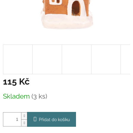
115 Kč
Měrná
Skladem
(3 ks)
cena:
Přidat do košíku