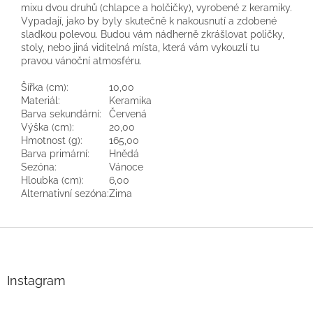
mixu dvou druhů (chlapce a holčičky), vyrobené z keramiky.
Vypadají, jako by byly skutečně k nakousnutí a zdobené
sladkou polevou. Budou vám nádherně zkrášlovat poličky,
stoly, nebo jiná viditelná místa, která vám vykouzlí tu
pravou vánoční atmosféru.
Šířka (cm):
10,00
Materiál:
Keramika
Barva sekundární:
Červená
Výška (cm):
20,00
Hmotnost (g):
165,00
Barva primární:
Hnědá
Sezóna:
Vánoce
Hloubka (cm):
6,00
Alternativní sezóna:
Zima
Z
á
p
a
Instagram
t
í