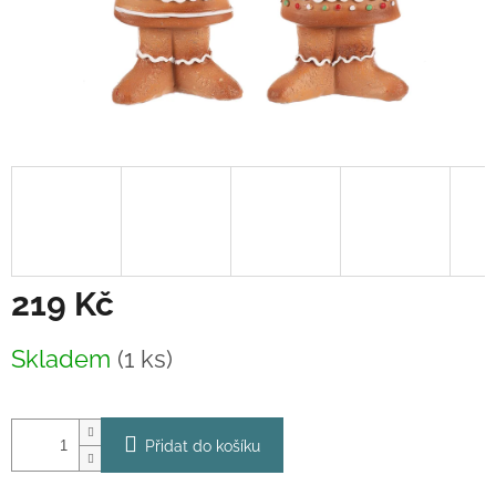
219 Kč
Měrná
Skladem
(1 ks)
cena:
Přidat do košíku