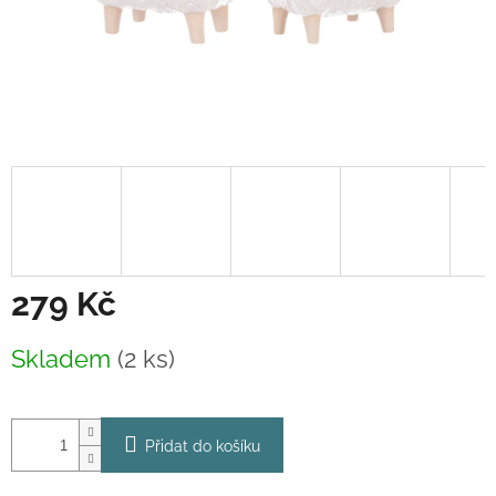
279 Kč
Měrná
Skladem
(2 ks)
cena:
Přidat do košíku