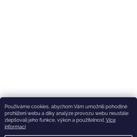
Používáme cookies, abychom Vám umožnili pohodlné
prohlížení webu a díky analýze provozu webu neustále
zlepšovali jeho funkce, výkon a použitelnost.
Více
informací