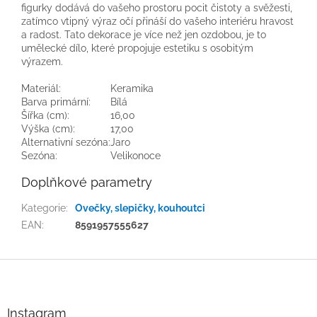
figurky dodává do vašeho prostoru pocit čistoty a svěžesti,
zatímco vtipný výraz očí přináší do vašeho interiéru hravost
a radost. Tato dekorace je více než jen ozdobou, je to
umělecké dílo, které propojuje estetiku s osobitým
výrazem.
Materiál:
Keramika
Barva primární:
Bílá
Šířka (cm):
16,00
Výška (cm):
17,00
Alternativní sezóna:
Jaro
Sezóna:
Velikonoce
Doplňkové parametry
Kategorie
:
Ovečky, slepičky, kouhoutci
EAN
:
8591957555627
Z
á
p
a
Instagram