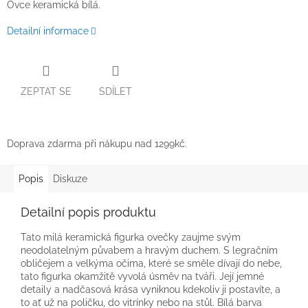
Ovce keramická bílá.
Detailní informace
ZEPTAT SE
SDÍLET
Doprava zdarma při nákupu nad 1299kč.
Popis
Diskuze
Detailní popis produktu
Tato milá keramická figurka ovečky zaujme svým
neodolatelným půvabem a hravým duchem. S legračním
obličejem a velkýma očima, které se směle dívají do nebe,
tato figurka okamžitě vyvolá úsměv na tváři. Její jemné
detaily a nadčasová krása vyniknou kdekoliv ji postavíte, a
to ať už na poličku, do vitrínky nebo na stůl. Bílá barva