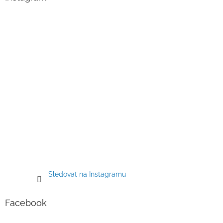
t
í
Sledovat na Instagramu
Facebook